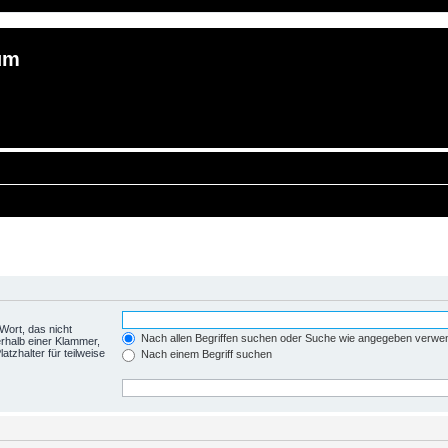
um
Wort, das nicht
Nach allen Begriffen suchen oder Suche wie angegeben verwe
rhalb einer Klammer,
tzhalter für teilweise
Nach einem Begriff suchen