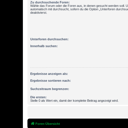
Zu durchsuchende Foren:
Wähle das Forum oder die Foren aus, in denen gesucht werden soll. 
automatisch mit durchsucht, sofern du die Option „Unterforen durchsu
deaktivierst.
Unterforen durchsuchen:
Innerhalb suchen:
Ergebnisse anzeigen als:
Ergebnisse sortieren nach:
Suchzeitraum begrenzen:
Die ersten:
Stelle 0 als Wert ein, damit der komplette Beitrag angezeigt wird.
Foren-Übersicht