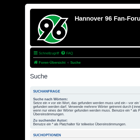
Hannover 96 Fan-For
Schnellzugriff
FAQ
Foren-Übersicht
Suche
Suche
SUCHANFRAGE
Suche nach Wörtern:
Setze ein
+
vor ein Wort, das gefunden werden muss und ein
-
vor ein 
gefunden werden darf. Verwende mehrere Wörter getrennt durch
|
inne
wenn nur eines der Wörter gefunden werden muss. Benutze ein * als Pla
Übereinstimmungen.
Zu suchender Autor:
Benutze ein * als Platzhalter für teilweise Übereinstimmungen.
SUCHOPTIONEN