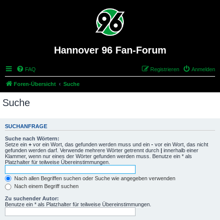
Hannover 96 Fan-Forum
FAQ
Registrieren
Anmelden
Foren-Übersicht
Suche
Suche
SUCHANFRAGE
Suche nach Wörtern:
Setze ein
+
vor ein Wort, das gefunden werden muss und ein
-
vor ein Wort, das nicht
gefunden werden darf. Verwende mehrere Wörter getrennt durch
|
innerhalb einer
Klammer, wenn nur eines der Wörter gefunden werden muss. Benutze ein * als
Platzhalter für teilweise Übereinstimmungen.
Nach allen Begriffen suchen oder Suche wie angegeben verwenden
Nach einem Begriff suchen
Zu suchender Autor:
Benutze ein * als Platzhalter für teilweise Übereinstimmungen.