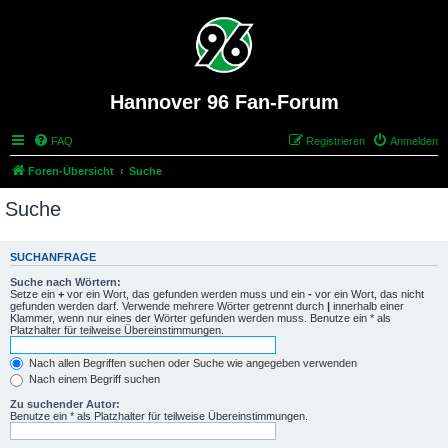
Hannover 96 Fan-Forum
FAQ
Registrieren
Anmelden
Foren-Übersicht
Suche
Suche
SUCHANFRAGE
Suche nach Wörtern:
Setze ein
+
vor ein Wort, das gefunden werden muss und ein
-
vor ein Wort, das nicht
gefunden werden darf. Verwende mehrere Wörter getrennt durch
|
innerhalb einer
Klammer, wenn nur eines der Wörter gefunden werden muss. Benutze ein * als
Platzhalter für teilweise Übereinstimmungen.
Nach allen Begriffen suchen oder Suche wie angegeben verwenden
Nach einem Begriff suchen
Zu suchender Autor:
Benutze ein * als Platzhalter für teilweise Übereinstimmungen.