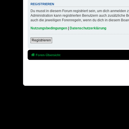
REGISTRIEREN
Du musst in diesem Forum registriert sein, um dich anmelden zu
Administration kann registrierten Benutzern auch zusätzliche
auch die jeweiligen Forenregeln, wenn du dich in diesem Boar
Nutzungsbedingungen
|
Datenschutzerklärung
Registrieren
Foren-Übersicht