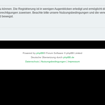
 können. Die Registrierung ist in wenigen Augenblicken erledigt und ermöglicht di
 Berechtigungen zuweisen. Beachte bitte unsere Nutzungsbedingungen und die verwa
d bewegst.
Powered by
phpBB
® Forum Software © phpBB Limited
Deutsche Übersetzung durch
phpBB.de
Datenschutz
|
Nutzungsbedingungen
|
Impressum