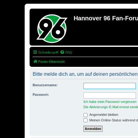
Hannover 96 Fan-For
Schnellzugriff
FAQ
Foren-Übersicht
Bitte melde dich an, um auf deinen persönlichen
Benutzername:
Passwort:
Ich habe mein Passwort vergessen
Die Aktivierungs-E-Mail erneut send
Angemeldet bleiben
Meinen Online-Status während d