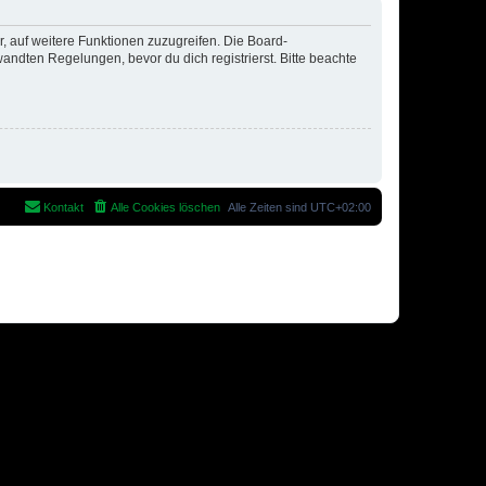
r, auf weitere Funktionen zuzugreifen. Die Board-
ndten Regelungen, bevor du dich registrierst. Bitte beachte
Kontakt
Alle Cookies löschen
Alle Zeiten sind
UTC+02:00