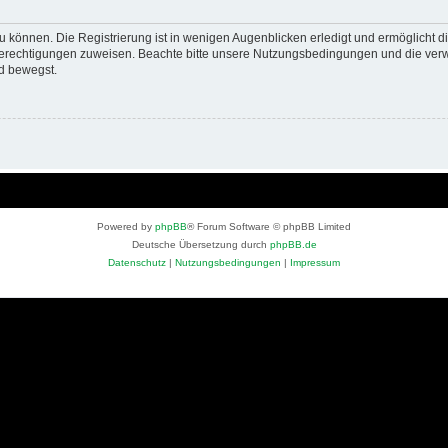
 können. Die Registrierung ist in wenigen Augenblicken erledigt und ermöglicht di
 Berechtigungen zuweisen. Beachte bitte unsere Nutzungsbedingungen und die verwa
d bewegst.
Powered by
phpBB
® Forum Software © phpBB Limited
Deutsche Übersetzung durch
phpBB.de
Datenschutz
|
Nutzungsbedingungen
|
Impressum