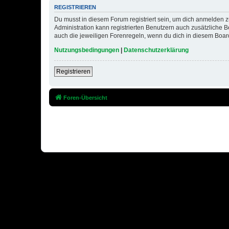
REGISTRIEREN
Du musst in diesem Forum registriert sein, um dich anmelden zu
Administration kann registrierten Benutzern auch zusätzliche
auch die jeweiligen Forenregeln, wenn du dich in diesem Boar
Nutzungsbedingungen
|
Datenschutzerklärung
Registrieren
Foren-Übersicht