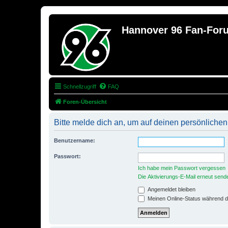
Hannover 96 Fan-For
Schnellzugriff
FAQ
Foren-Übersicht
Bitte melde dich an, um auf deinen persönlichen
Benutzername:
Passwort:
Ich habe mein Passwort vergessen
Die Aktivierungs-E-Mail erneut send
Angemeldet bleiben
Meinen Online-Status während d