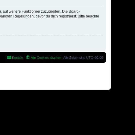
r, auf weitere Funktionen zuzugreifen. Die Board-
ndten Regelungen, bevor du dich registrierst. Bitte beachte
Kontakt
Alle Cookies löschen
Alle Zeiten sind
UTC+02:00