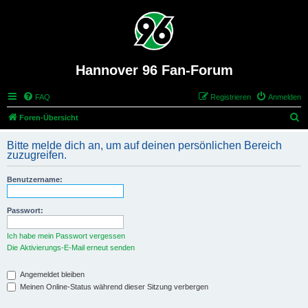
Hannover 96 Fan-Forum
FAQ
Registrieren
Anmelden
S
Foren-Übersicht
u
Bitte melde dich an, um auf deinen persönlichen Bereich
c
zuzugreifen.
h
Benutzername:
e
Passwort:
Ich habe mein Passwort vergessen
Die Aktivierungs-E-Mail erneut senden
Angemeldet bleiben
Meinen Online-Status während dieser Sitzung verbergen