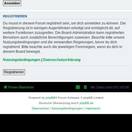
REGISTRIEREN
Du musst in diesem Forum registriert sein, um dich anmelden zu können. Die
Registrierung ist in wenigen Augenblicken erledigt und ermöglicht dir, auf
weitere Funktionen zuzugreifen. Die Board-Administration kann registrierten
Benutzern auch zusätzliche Berechtigungen zuweisen. Beachte bitte unsere
Nutzungsbedingungen und die verwandten Regelungen, bevor du dich
registrierst. Bitte beachte auch die jeweiligen Forenregeln, wenn du dich in
diesem Board bewegst.
Nutzungsbedingungen
|
Datenschutzerklärung
Registrieren
Foren-Übersicht
Alle Zeiten sind
UTC+02:00
Powered by
phpBB
® Forum Software © phpBB Limited
Deutsche Übersetzung durch
phpBB.de
Datenschutz
|
Nutzungsbedingungen
|
Impressum