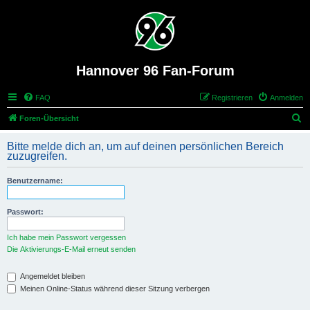
Hannover 96 Fan-Forum
FAQ
Registrieren
Anmelden
S
Foren-Übersicht
u
Bitte melde dich an, um auf deinen persönlichen Bereich
c
zuzugreifen.
h
Benutzername:
e
Passwort:
Ich habe mein Passwort vergessen
Die Aktivierungs-E-Mail erneut senden
Angemeldet bleiben
Meinen Online-Status während dieser Sitzung verbergen