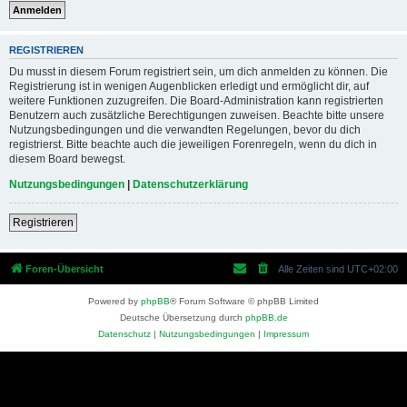
REGISTRIEREN
Du musst in diesem Forum registriert sein, um dich anmelden zu können. Die
Registrierung ist in wenigen Augenblicken erledigt und ermöglicht dir, auf
weitere Funktionen zuzugreifen. Die Board-Administration kann registrierten
Benutzern auch zusätzliche Berechtigungen zuweisen. Beachte bitte unsere
Nutzungsbedingungen und die verwandten Regelungen, bevor du dich
registrierst. Bitte beachte auch die jeweiligen Forenregeln, wenn du dich in
diesem Board bewegst.
Nutzungsbedingungen
|
Datenschutzerklärung
Registrieren
Foren-Übersicht
Alle Zeiten sind
UTC+02:00
Powered by
phpBB
® Forum Software © phpBB Limited
Deutsche Übersetzung durch
phpBB.de
Datenschutz
|
Nutzungsbedingungen
|
Impressum