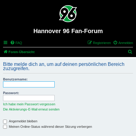
Hannover 96 Fan-Forum
FAQ
Registrieren
Anmelden
S
Foren-Übersicht
u
Bitte melde dich an, um auf deinen persönlichen Bereich
c
zuzugreifen.
h
Benutzername:
e
Passwort:
Ich habe mein Passwort vergessen
Die Aktivierungs-E-Mail erneut senden
Angemeldet bleiben
Meinen Online-Status während dieser Sitzung verbergen