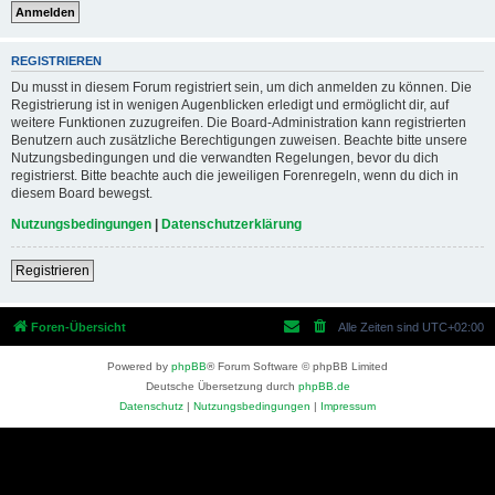
REGISTRIEREN
Du musst in diesem Forum registriert sein, um dich anmelden zu können. Die
Registrierung ist in wenigen Augenblicken erledigt und ermöglicht dir, auf
weitere Funktionen zuzugreifen. Die Board-Administration kann registrierten
Benutzern auch zusätzliche Berechtigungen zuweisen. Beachte bitte unsere
Nutzungsbedingungen und die verwandten Regelungen, bevor du dich
registrierst. Bitte beachte auch die jeweiligen Forenregeln, wenn du dich in
diesem Board bewegst.
Nutzungsbedingungen
|
Datenschutzerklärung
Registrieren
Foren-Übersicht
Alle Zeiten sind
UTC+02:00
Powered by
phpBB
® Forum Software © phpBB Limited
Deutsche Übersetzung durch
phpBB.de
Datenschutz
|
Nutzungsbedingungen
|
Impressum