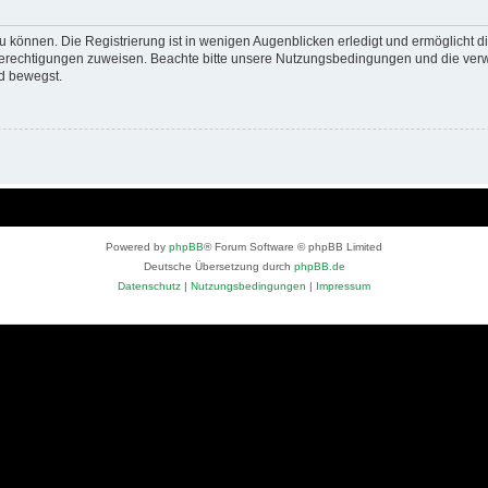
 können. Die Registrierung ist in wenigen Augenblicken erledigt und ermöglicht di
 Berechtigungen zuweisen. Beachte bitte unsere Nutzungsbedingungen und die verwa
d bewegst.
Powered by
phpBB
® Forum Software © phpBB Limited
Deutsche Übersetzung durch
phpBB.de
Datenschutz
|
Nutzungsbedingungen
|
Impressum