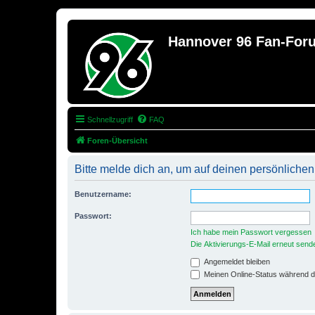
Hannover 96 Fan-For
Schnellzugriff
FAQ
Foren-Übersicht
Bitte melde dich an, um auf deinen persönlichen
Benutzername:
Passwort:
Ich habe mein Passwort vergessen
Die Aktivierungs-E-Mail erneut send
Angemeldet bleiben
Meinen Online-Status während d