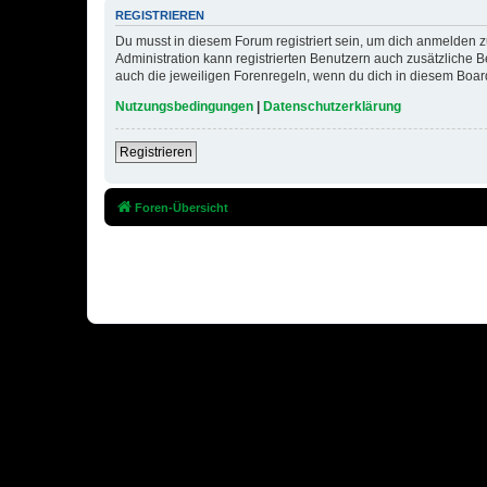
REGISTRIEREN
Du musst in diesem Forum registriert sein, um dich anmelden zu
Administration kann registrierten Benutzern auch zusätzliche
auch die jeweiligen Forenregeln, wenn du dich in diesem Boar
Nutzungsbedingungen
|
Datenschutzerklärung
Registrieren
Foren-Übersicht