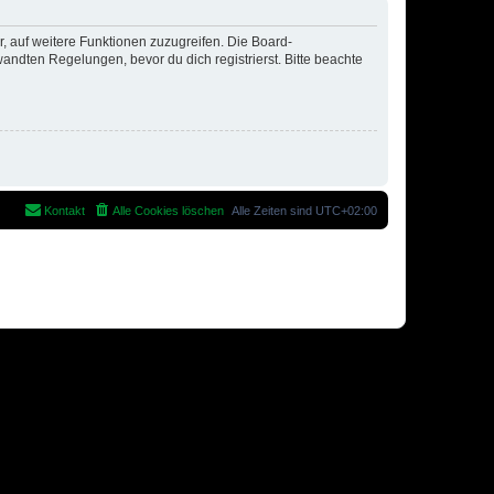
r, auf weitere Funktionen zuzugreifen. Die Board-
ndten Regelungen, bevor du dich registrierst. Bitte beachte
Kontakt
Alle Cookies löschen
Alle Zeiten sind
UTC+02:00