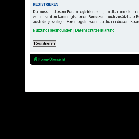
REGISTRIEREN
Du musst in diesem Forum registriert sein, um dich anmelden zu
Administration kann registrierten Benutzern auch zusätzliche
auch die jeweiligen Forenregeln, wenn du dich in diesem Boar
Nutzungsbedingungen
|
Datenschutzerklärung
Registrieren
Foren-Übersicht