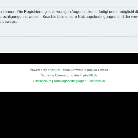
 können. Die Registrierung ist in wenigen Augenblicken erledigt und ermöglicht di
 Berechtigungen zuweisen. Beachte bitte unsere Nutzungsbedingungen und die verwa
d bewegst.
Powered by
phpBB
® Forum Software © phpBB Limited
Deutsche Übersetzung durch
phpBB.de
Datenschutz
|
Nutzungsbedingungen
|
Impressum