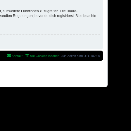
r, auf weitere Funktionen zuzugreifen. Die Board-
ndten Regelungen, bevor du dich registrierst. Bitte beachte
Kontakt
Alle Cookies löschen
Alle Zeiten sind
UTC+02:00