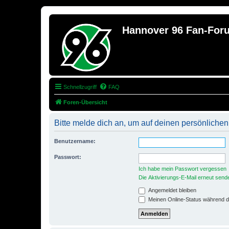
Hannover 96 Fan-For
Schnellzugriff
FAQ
Foren-Übersicht
Bitte melde dich an, um auf deinen persönlichen
Benutzername:
Passwort:
Ich habe mein Passwort vergessen
Die Aktivierungs-E-Mail erneut send
Angemeldet bleiben
Meinen Online-Status während d