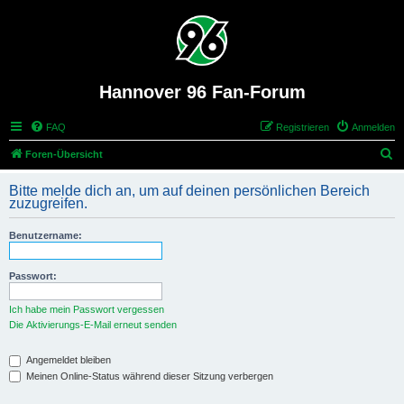
Hannover 96 Fan-Forum
FAQ
Registrieren
Anmelden
S
Foren-Übersicht
u
Bitte melde dich an, um auf deinen persönlichen Bereich
c
zuzugreifen.
h
Benutzername:
e
Passwort:
Ich habe mein Passwort vergessen
Die Aktivierungs-E-Mail erneut senden
Angemeldet bleiben
Meinen Online-Status während dieser Sitzung verbergen