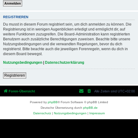
REGISTRIEREN
Du musst in diesem Forum registriert sein, um dich anmelden zu können. Die
Registrierung ist in wenigen Augenblicken erledigt und ermöglicht dir, auf
weitere Funktionen zuzugreifen. Die Board-Administration kann registrierten
Benutzern auch zusätzliche Berechtigungen zuweisen. Beachte bitte unsere
Nutzungsbedingungen und die verwandten Regelungen, bevor du dich
registrierst. Bitte beachte auch die jeweiligen Forenregeln, wenn du dich in
diesem Board bewegst.
Nutzungsbedingungen
|
Datenschutzerklärung
Registrieren
Foren-Übersicht
Alle Zeiten sind
UTC+02:00
Powered by
phpBB
® Forum Software © phpBB Limited
Deutsche Übersetzung durch
phpBB.de
Datenschutz
|
Nutzungsbedingungen
|
Impressum