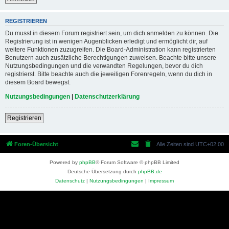
REGISTRIEREN
Du musst in diesem Forum registriert sein, um dich anmelden zu können. Die
Registrierung ist in wenigen Augenblicken erledigt und ermöglicht dir, auf
weitere Funktionen zuzugreifen. Die Board-Administration kann registrierten
Benutzern auch zusätzliche Berechtigungen zuweisen. Beachte bitte unsere
Nutzungsbedingungen und die verwandten Regelungen, bevor du dich
registrierst. Bitte beachte auch die jeweiligen Forenregeln, wenn du dich in
diesem Board bewegst.
Nutzungsbedingungen
|
Datenschutzerklärung
Registrieren
Foren-Übersicht
Alle Zeiten sind
UTC+02:00
Powered by
phpBB
® Forum Software © phpBB Limited
Deutsche Übersetzung durch
phpBB.de
Datenschutz
|
Nutzungsbedingungen
|
Impressum