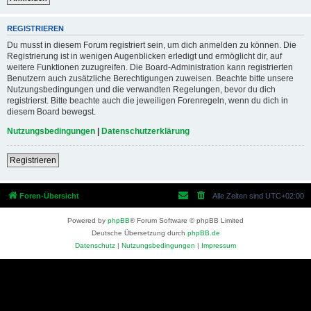
REGISTRIEREN
Du musst in diesem Forum registriert sein, um dich anmelden zu können. Die
Registrierung ist in wenigen Augenblicken erledigt und ermöglicht dir, auf
weitere Funktionen zuzugreifen. Die Board-Administration kann registrierten
Benutzern auch zusätzliche Berechtigungen zuweisen. Beachte bitte unsere
Nutzungsbedingungen und die verwandten Regelungen, bevor du dich
registrierst. Bitte beachte auch die jeweiligen Forenregeln, wenn du dich in
diesem Board bewegst.
Nutzungsbedingungen
|
Datenschutzerklärung
Registrieren
Foren-Übersicht
Alle Zeiten sind
UTC+02:00
Powered by
phpBB
® Forum Software © phpBB Limited
Deutsche Übersetzung durch
phpBB.de
Datenschutz
|
Nutzungsbedingungen
|
Impressum