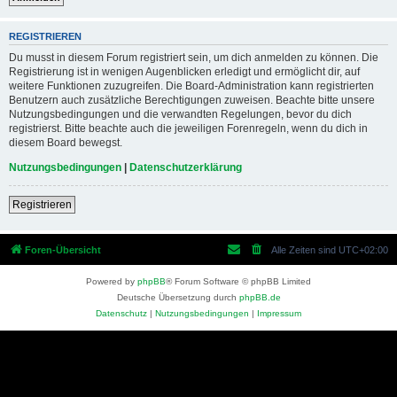
REGISTRIEREN
Du musst in diesem Forum registriert sein, um dich anmelden zu können. Die
Registrierung ist in wenigen Augenblicken erledigt und ermöglicht dir, auf
weitere Funktionen zuzugreifen. Die Board-Administration kann registrierten
Benutzern auch zusätzliche Berechtigungen zuweisen. Beachte bitte unsere
Nutzungsbedingungen und die verwandten Regelungen, bevor du dich
registrierst. Bitte beachte auch die jeweiligen Forenregeln, wenn du dich in
diesem Board bewegst.
Nutzungsbedingungen
|
Datenschutzerklärung
Registrieren
Foren-Übersicht
Alle Zeiten sind
UTC+02:00
Powered by
phpBB
® Forum Software © phpBB Limited
Deutsche Übersetzung durch
phpBB.de
Datenschutz
|
Nutzungsbedingungen
|
Impressum