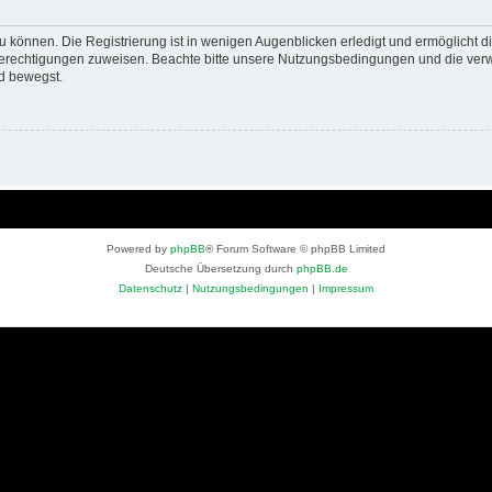
 können. Die Registrierung ist in wenigen Augenblicken erledigt und ermöglicht di
 Berechtigungen zuweisen. Beachte bitte unsere Nutzungsbedingungen und die verwa
d bewegst.
Powered by
phpBB
® Forum Software © phpBB Limited
Deutsche Übersetzung durch
phpBB.de
Datenschutz
|
Nutzungsbedingungen
|
Impressum