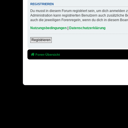
REGISTRIEREN
Du musst in diesem Forum registriert sein, um dich anmelden zu
Administration kann registrierten Benutzern auch zusätzliche
auch die jeweiligen Forenregeln, wenn du dich in diesem Boar
Nutzungsbedingungen
|
Datenschutzerklärung
Registrieren
Foren-Übersicht