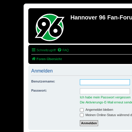
Hannover 96 Fan-For
Schnellzugriff
FAQ
Foren-Übersicht
Anmelden
Benutzername:
Passwort:
Ich habe mein Passwort vergessen
Die Aktivierungs-E-Mail erneut send
Angemeldet bleiben
Meinen Online-Status während d