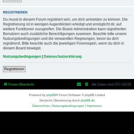
REGISTRIEREN
Du musst in diesem Forum registriert sein, um dich anmelden zu können. Die
Registrierung ist in wenigen Augenblicken erledigt und ermöglicht dir, auf
weitere Funktionen zuzugreifen. Die Board-Administration kann registrierten
Benutzern auch zusätzliche Berechtigungen zuweisen. Beachte bitte unsere
Nutzungsbedingungen und die verwandten Regelungen, bevor du dich
registrierst. Bitte beachte auch die jeweiligen Forenregeln, wenn du dich in
diesem Board bewegst.
Nutzungsbedingungen
|
Datenschutzerklärung
Registrieren
Foren-Übersicht
Alle Zeiten sind
UTC+02:00
Powered by
phpBB
® Forum Software © phpBB Limited
Deutsche Übersetzung durch
phpBB.de
Datenschutz
|
Nutzungsbedingungen
|
Impressum