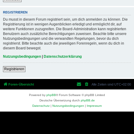
REGISTRIEREN
Du musst in diesem Forum registriert sein, um dich anmelden zu können. Die
Registrierung ist in wenigen Augenblicken erledigt und ermöglicht dir, auf
weitere Funktionen zuzugreifen. Die Board-Administration kann registrierten
Benutzern auch zusätzliche Berechtigungen zuweisen. Beachte bitte unsere
Nutzungsbedingungen und die verwandten Regelungen, bevor du dich
registrierst. Bitte beachte auch die jeweiligen Forenregeln, wenn du dich in
diesem Board bewegst.
Nutzungsbedingungen
|
Datenschutzerklärung
Registrieren
Foren-Übersicht
Alle Zeiten sind
UTC+02:00
Powered by
phpBB
® Forum Software © phpBB Limited
Deutsche Übersetzung durch
phpBB.de
Datenschutz
|
Nutzungsbedingungen
|
Impressum