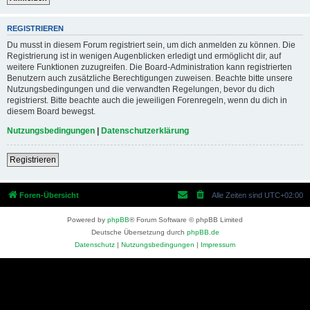
REGISTRIEREN
Du musst in diesem Forum registriert sein, um dich anmelden zu können. Die
Registrierung ist in wenigen Augenblicken erledigt und ermöglicht dir, auf
weitere Funktionen zuzugreifen. Die Board-Administration kann registrierten
Benutzern auch zusätzliche Berechtigungen zuweisen. Beachte bitte unsere
Nutzungsbedingungen und die verwandten Regelungen, bevor du dich
registrierst. Bitte beachte auch die jeweiligen Forenregeln, wenn du dich in
diesem Board bewegst.
Nutzungsbedingungen
|
Datenschutzerklärung
Registrieren
Foren-Übersicht
Alle Zeiten sind
UTC+02:00
Powered by
phpBB
® Forum Software © phpBB Limited
Deutsche Übersetzung durch
phpBB.de
Datenschutz
|
Nutzungsbedingungen
|
Impressum