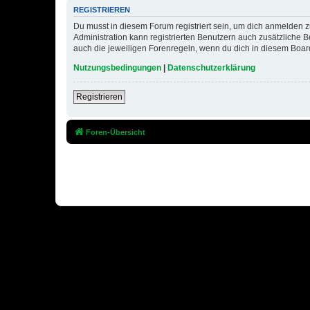
REGISTRIEREN
Du musst in diesem Forum registriert sein, um dich anmelden zu
Administration kann registrierten Benutzern auch zusätzliche
auch die jeweiligen Forenregeln, wenn du dich in diesem Boar
Nutzungsbedingungen
|
Datenschutzerklärung
Registrieren
Foren-Übersicht