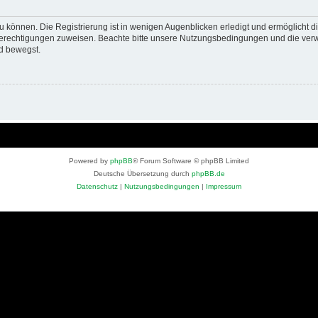
 können. Die Registrierung ist in wenigen Augenblicken erledigt und ermöglicht di
 Berechtigungen zuweisen. Beachte bitte unsere Nutzungsbedingungen und die verwa
d bewegst.
Powered by
phpBB
® Forum Software © phpBB Limited
Deutsche Übersetzung durch
phpBB.de
Datenschutz
|
Nutzungsbedingungen
|
Impressum