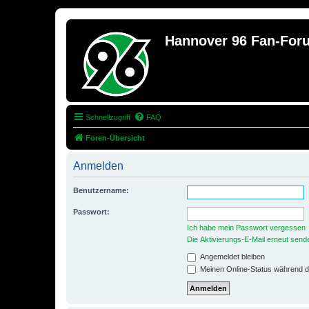
Hannover 96 Fan-For
Schnellzugriff
FAQ
Foren-Übersicht
Anmelden
Benutzername:
Passwort:
Ich habe mein Passwort vergessen
Die Aktivierungs-E-Mail erneut send
Angemeldet bleiben
Meinen Online-Status während d