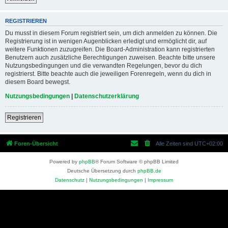
REGISTRIEREN
Du musst in diesem Forum registriert sein, um dich anmelden zu können. Die
Registrierung ist in wenigen Augenblicken erledigt und ermöglicht dir, auf
weitere Funktionen zuzugreifen. Die Board-Administration kann registrierten
Benutzern auch zusätzliche Berechtigungen zuweisen. Beachte bitte unsere
Nutzungsbedingungen und die verwandten Regelungen, bevor du dich
registrierst. Bitte beachte auch die jeweiligen Forenregeln, wenn du dich in
diesem Board bewegst.
Nutzungsbedingungen
|
Datenschutzerklärung
Registrieren
Foren-Übersicht
Alle Zeiten sind
UTC+02:00
Powered by
phpBB
® Forum Software © phpBB Limited
Deutsche Übersetzung durch
phpBB.de
Datenschutz
|
Nutzungsbedingungen
|
Impressum