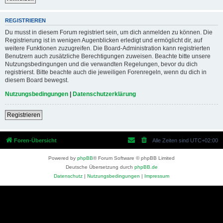
REGISTRIEREN
Du musst in diesem Forum registriert sein, um dich anmelden zu können. Die
Registrierung ist in wenigen Augenblicken erledigt und ermöglicht dir, auf
weitere Funktionen zuzugreifen. Die Board-Administration kann registrierten
Benutzern auch zusätzliche Berechtigungen zuweisen. Beachte bitte unsere
Nutzungsbedingungen und die verwandten Regelungen, bevor du dich
registrierst. Bitte beachte auch die jeweiligen Forenregeln, wenn du dich in
diesem Board bewegst.
Nutzungsbedingungen
|
Datenschutzerklärung
Registrieren
Foren-Übersicht
Alle Zeiten sind
UTC+02:00
Powered by
phpBB
® Forum Software © phpBB Limited
Deutsche Übersetzung durch
phpBB.de
Datenschutz
|
Nutzungsbedingungen
|
Impressum