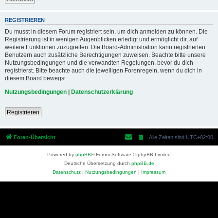
REGISTRIEREN
Du musst in diesem Forum registriert sein, um dich anmelden zu können. Die
Registrierung ist in wenigen Augenblicken erledigt und ermöglicht dir, auf
weitere Funktionen zuzugreifen. Die Board-Administration kann registrierten
Benutzern auch zusätzliche Berechtigungen zuweisen. Beachte bitte unsere
Nutzungsbedingungen und die verwandten Regelungen, bevor du dich
registrierst. Bitte beachte auch die jeweiligen Forenregeln, wenn du dich in
diesem Board bewegst.
Nutzungsbedingungen
|
Datenschutzerklärung
Registrieren
Foren-Übersicht
Alle Zeiten sind
UTC+02:00
Powered by
phpBB
® Forum Software © phpBB Limited
Deutsche Übersetzung durch
phpBB.de
Datenschutz
|
Nutzungsbedingungen
|
Impressum