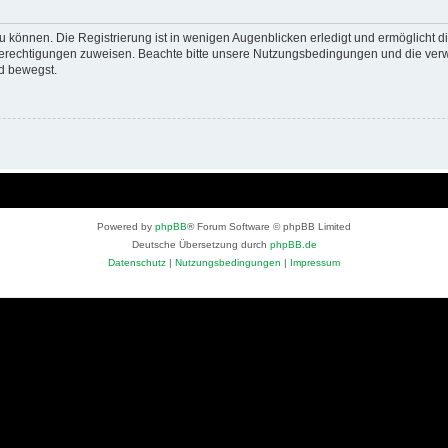
 können. Die Registrierung ist in wenigen Augenblicken erledigt und ermöglicht di
 Berechtigungen zuweisen. Beachte bitte unsere Nutzungsbedingungen und die verwa
d bewegst.
Powered by
phpBB
® Forum Software © phpBB Limited
Deutsche Übersetzung durch
phpBB.de
Datenschutz
|
Nutzungsbedingungen
|
Impressum