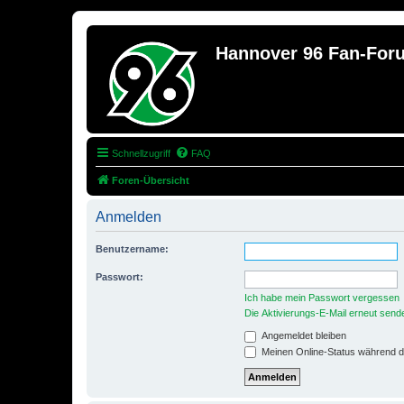
Hannover 96 Fan-For
Schnellzugriff
FAQ
Foren-Übersicht
Anmelden
Benutzername:
Passwort:
Ich habe mein Passwort vergessen
Die Aktivierungs-E-Mail erneut send
Angemeldet bleiben
Meinen Online-Status während d