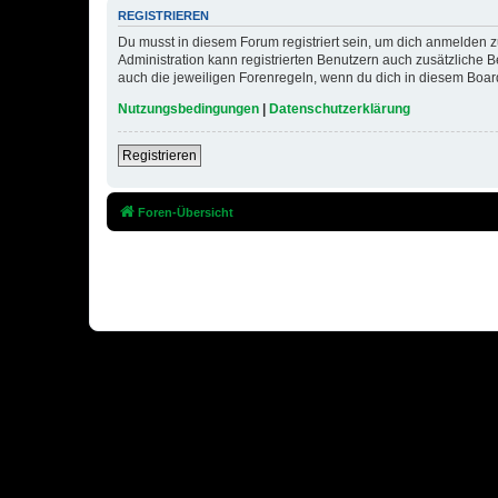
REGISTRIEREN
Du musst in diesem Forum registriert sein, um dich anmelden zu
Administration kann registrierten Benutzern auch zusätzliche
auch die jeweiligen Forenregeln, wenn du dich in diesem Boar
Nutzungsbedingungen
|
Datenschutzerklärung
Registrieren
Foren-Übersicht