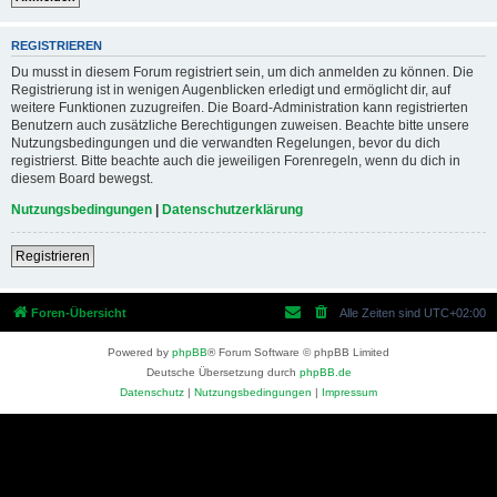
REGISTRIEREN
Du musst in diesem Forum registriert sein, um dich anmelden zu können. Die
Registrierung ist in wenigen Augenblicken erledigt und ermöglicht dir, auf
weitere Funktionen zuzugreifen. Die Board-Administration kann registrierten
Benutzern auch zusätzliche Berechtigungen zuweisen. Beachte bitte unsere
Nutzungsbedingungen und die verwandten Regelungen, bevor du dich
registrierst. Bitte beachte auch die jeweiligen Forenregeln, wenn du dich in
diesem Board bewegst.
Nutzungsbedingungen
|
Datenschutzerklärung
Registrieren
Foren-Übersicht
Alle Zeiten sind
UTC+02:00
Powered by
phpBB
® Forum Software © phpBB Limited
Deutsche Übersetzung durch
phpBB.de
Datenschutz
|
Nutzungsbedingungen
|
Impressum