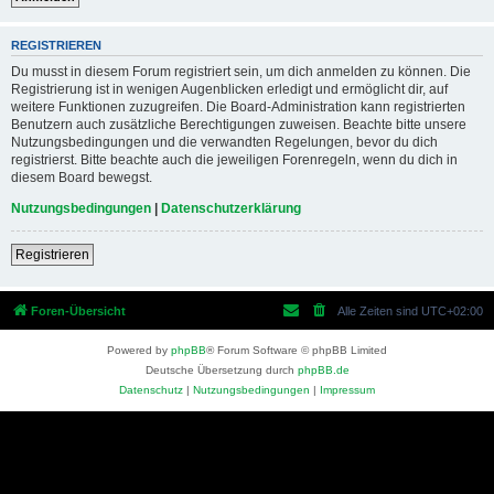
REGISTRIEREN
Du musst in diesem Forum registriert sein, um dich anmelden zu können. Die
Registrierung ist in wenigen Augenblicken erledigt und ermöglicht dir, auf
weitere Funktionen zuzugreifen. Die Board-Administration kann registrierten
Benutzern auch zusätzliche Berechtigungen zuweisen. Beachte bitte unsere
Nutzungsbedingungen und die verwandten Regelungen, bevor du dich
registrierst. Bitte beachte auch die jeweiligen Forenregeln, wenn du dich in
diesem Board bewegst.
Nutzungsbedingungen
|
Datenschutzerklärung
Registrieren
Foren-Übersicht
Alle Zeiten sind
UTC+02:00
Powered by
phpBB
® Forum Software © phpBB Limited
Deutsche Übersetzung durch
phpBB.de
Datenschutz
|
Nutzungsbedingungen
|
Impressum