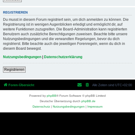
REGISTRIEREN
Du musst in diesem Forum registriert sein, um dich anmelden zu können. Die
Registrierung ist in wenigen Augenblicken erledigt und ermöglicht dir, auf
weitere Funktionen zuzugreifen. Die Board-Administration kann registrierten
Benutzern auch zusätzliche Berechtigungen zuweisen. Beachte bitte unsere
Nutzungsbedingungen und die verwandten Regelungen, bevor du dich
registrierst. Bitte beachte auch die jeweiligen Forenregeln, wenn du dich in
diesem Board bewegst.
Nutzungsbedingungen
|
Datenschutzerklärung
Registrieren
Foren-Übersicht
Alle Zeiten sind
UTC+02:00
Powered by
phpBB
® Forum Software © phpBB Limited
Deutsche Übersetzung durch
phpBB.de
Datenschutz
|
Nutzungsbedingungen
|
Impressum