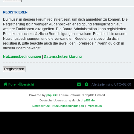
REGISTRIEREN
Du musst in diesem Forum registriert sein, um dich anmelden zu können. Die
Registrierung ist in wenigen Augenblicken erledigt und ermöglicht dir, auf
weitere Funktionen zuzugreifen. Die Board-Administration kann registrierten
Benutzern auch zusätzliche Berechtigungen zuweisen. Beachte bitte unsere
Nutzungsbedingungen und die verwandten Regelungen, bevor du dich
registrierst. Bitte beachte auch die jeweiligen Forenregeln, wenn du dich in
diesem Board bewegst.
Nutzungsbedingungen
|
Datenschutzerklärung
Registrieren
Foren-Übersicht
Alle Zeiten sind
UTC+02:00
Powered by
phpBB
® Forum Software © phpBB Limited
Deutsche Übersetzung durch
phpBB.de
Datenschutz
|
Nutzungsbedingungen
|
Impressum