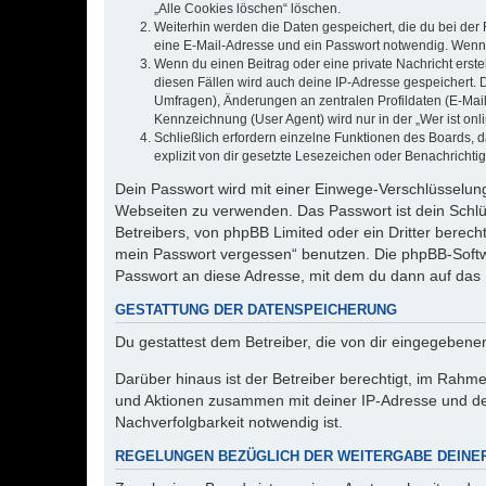
„Alle Cookies löschen“ löschen.
Weiterhin werden die Daten gespeichert, die du bei der 
eine E-Mail-Adresse und ein Passwort notwendig. Wenn du
Wenn du einen Beitrag oder eine private Nachricht erste
diesen Fällen wird auch deine IP-Adresse gespeichert. 
Umfragen), Änderungen an zentralen Profildaten (E-Mai
Kennzeichnung (User Agent) wird nur in der „Wer ist onl
Schließlich erfordern einzelne Funktionen des Boards,
explizit von dir gesetzte Lesezeichen oder Benachrichti
Dein Passwort wird mit einer Einwege-Verschlüsselung 
Webseiten zu verwenden. Das Passwort ist dein Schlü
Betreibers, von phpBB Limited oder ein Dritter berec
mein Passwort vergessen“ benutzen. Die phpBB-Softw
Passwort an diese Adresse, mit dem du dann auf das 
GESTATTUNG DER DATENSPEICHERUNG
Du gestattest dem Betreiber, die von dir eingegeben
Darüber hinaus ist der Betreiber berechtigt, im Rahm
und Aktionen zusammen mit deiner IP-Adresse und de
Nachverfolgbarkeit notwendig ist.
REGELUNGEN BEZÜGLICH DER WEITERGABE DEINE