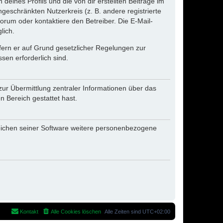
eines Profils und die von dir erstellten Beiträge im
ngeschränkten Nutzerkreis (z. B. andere registrierte
rum oder kontaktiere den Betreiber. Die E-Mail-
lich.
ofern er auf Grund gesetzlicher Regelungen zur
sen erforderlich sind.
zur Übermittlung zentraler Informationen über das
n Bereich gestattet hast.
reichen seiner Software weitere personenbezogene
Kontakt
Alle Cookies löschen
Alle Zeiten sind
UTC+02:00