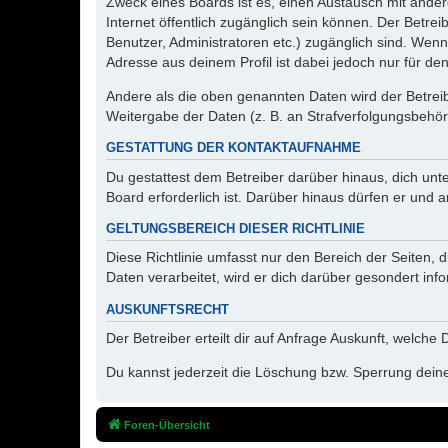
Zweck eines Boards ist es, einen Austausch mit andere
Internet öffentlich zugänglich sein können. Der Betrei
Benutzer, Administratoren etc.) zugänglich sind. Wen
Adresse aus deinem Profil ist dabei jedoch nur für de
Andere als die oben genannten Daten wird der Betreibe
Weitergabe der Daten (z. B. an Strafverfolgungsbehörde
GESTATTUNG DER KONTAKTAUFNAHME
Du gestattest dem Betreiber darüber hinaus, dich unt
Board erforderlich ist. Darüber hinaus dürfen er und 
GELTUNGSBEREICH DIESER RICHTLINIE
Diese Richtlinie umfasst nur den Bereich der Seiten
Daten verarbeitet, wird er dich darüber gesondert inf
AUSKUNFTSRECHT
Der Betreiber erteilt dir auf Anfrage Auskunft, welche
Du kannst jederzeit die Löschung bzw. Sperrung deiner
Foren-Übersicht