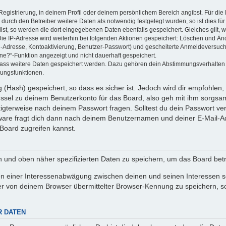
Registrierung, in deinem Profil oder deinem persönlichem Bereich angibst. Für di
rch den Betreiber weitere Daten als notwendig festgelegt wurden, so ist dies für 
llst, so werden die dort eingegebenen Daten ebenfalls gespeichert. Gleiches gilt, 
Die IP-Adresse wird weiterhin bei folgenden Aktionen gespeichert: Löschen und Än
l-Adresse, Kontoaktivierung, Benutzer-Passwort) und gescheiterte Anmeldeversuch
ine?“-Funktion angezeigt und nicht dauerhaft gespeichert.
 dass weitere Daten gespeichert werden. Dazu gehören dein Abstimmungsverhalten
gungsfunktionen.
(Hash) gespeichert, so dass es sicher ist. Jedoch wird dir empfohlen, 
ssel zu deinem Benutzerkonto für das Board, also geh mit ihm sorgsam
htigterweise nach deinem Passwort fragen. Solltest du dein Passwort v
are fragt dich dann nach deinem Benutzernamen und deiner E-Mail-Ad
Board zugreifen kannst.
en und oben näher spezifizierten Daten zu speichern, um das Board bet
en einer Interessenabwägung zwischen deinen und seinen Interessen sow
r von deinem Browser übermittelter Browser-Kennung zu speichern, so
R DATEN