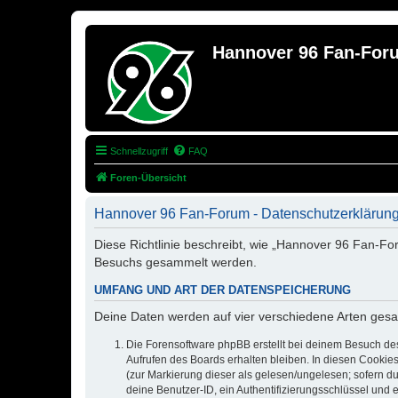
Hannover 96 Fan-For
Schnellzugriff
FAQ
Foren-Übersicht
Hannover 96 Fan-Forum - Datenschutzerklärun
Diese Richtlinie beschreibt, wie „Hannover 96 Fan-Fo
Besuchs gesammelt werden.
UMFANG UND ART DER DATENSPEICHERUNG
Deine Daten werden auf vier verschiedene Arten ges
Die Forensoftware phpBB erstellt bei deinem Besuch de
Aufrufen des Boards erhalten bleiben. In diesen Cookies
(zur Markierung dieser als gelesen/ungelesen; sofern d
deine Benutzer-ID, ein Authentifizierungsschlüssel und 