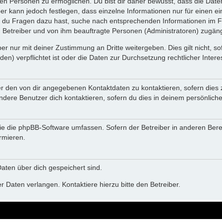
n Personen zu ermöglichen. Du bist dir daher bewusst, dass die Daten d
ber kann jedoch festlegen, dass einzelne Informationen nur für einen ei
n du Fragen dazu hast, suche nach entsprechenden Informationen im Fo
n Betreiber und von ihm beauftragte Personen (Administratoren) zugäng
r nur mit deiner Zustimmung an Dritte weitergeben. Dies gilt nicht, s
n) verpflichtet ist oder die Daten zur Durchsetzung rechtlicher Interes
er den von dir angegebenen Kontaktdaten zu kontaktieren, sofern dies 
andere Benutzer dich kontaktieren, sofern du dies in deinem persönliche
, die die phpBB-Software umfassen. Sofern der Betreiber in anderen Be
ormieren.
 Daten über dich gespeichert sind.
 Daten verlangen. Kontaktiere hierzu bitte den Betreiber.