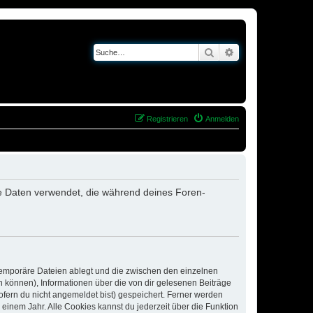
Suche
Erweiterte Suche
Registrieren
Anmelden
die Daten verwendet, die während deines Foren-
 temporäre Dateien ablegt und die zwischen den einzelnen
en können), Informationen über die von dir gelesenen Beiträge
ofern du nicht angemeldet bist) gespeichert. Ferner werden
einem Jahr. Alle Cookies kannst du jederzeit über die Funktion