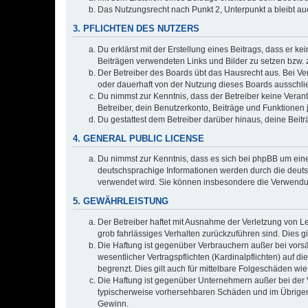
Das Nutzungsrecht nach Punkt 2, Unterpunkt a bleibt 
3. PFLICHTEN DES NUTZERS
Du erklärst mit der Erstellung eines Beitrags, dass er ke
Beiträgen verwendeten Links und Bilder zu setzen bzw.
Der Betreiber des Boards übt das Hausrecht aus. Bei V
oder dauerhaft von der Nutzung dieses Boards ausschlie
Du nimmst zur Kenntnis, dass der Betreiber keine Verantw
Betreiber, dein Benutzerkonto, Beiträge und Funktionen 
Du gestattest dem Betreiber darüber hinaus, deine Beit
4. GENERAL PUBLIC LICENSE
Du nimmst zur Kenntnis, dass es sich bei phpBB um eine
deutschsprachige Informationen werden durch die deuts
verwendet wird. Sie können insbesondere die Verwendun
5. GEWÄHRLEISTUNG
Der Betreiber haftet mit Ausnahme der Verletzung von Le
grob fahrlässiges Verhalten zurückzuführen sind. Dies 
Die Haftung ist gegenüber Verbrauchern außer bei vors
wesentlicher Vertragspflichten (Kardinalpflichten) auf
begrenzt. Dies gilt auch für mittelbare Folgeschäden 
Die Haftung ist gegenüber Unternehmern außer bei der V
typischerweise vorhersehbaren Schäden und im Übrigen 
Gewinn.