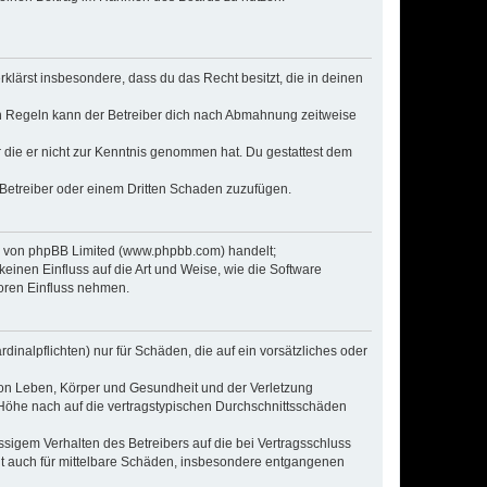
erklärst insbesondere, dass du das Recht besitzt, die in deinen
n Regeln kann der Betreiber dich nach Abmahnung zeitweise
er die er nicht zur Kenntnis genommen hat. Du gestattest dem
 Betreiber oder einem Dritten Schaden zuzufügen.
re von phpBB Limited (www.phpbb.com) handelt;
inen Einfluss auf die Art und Weise, wie die Software
oren Einfluss nehmen.
inalpflichten) nur für Schäden, die auf ein vorsätzliches oder
von Leben, Körper und Gesundheit und der Verletzung
r Höhe nach auf die vertragstypischen Durchschnittsschäden
sigem Verhalten des Betreibers auf die bei Vertragsschluss
lt auch für mittelbare Schäden, insbesondere entgangenen