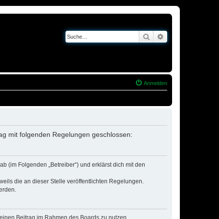
Suche
Erweiterte Suche
Anmelden
trag mit folgenden Regelungen geschlossen:
b (im Folgenden „Betreiber“) und erklärst dich mit den
eils die an dieser Stelle veröffentlichten Regelungen.
erden.
, deinen Beitrag im Rahmen des Boards zu nutzen.