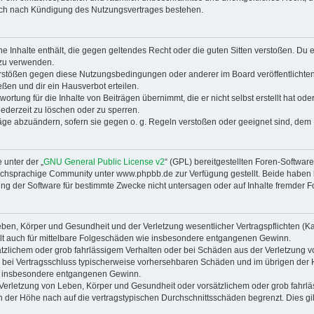
auch nach Kündigung des Nutzungsvertrages bestehen.
ine Inhalte enthält, die gegen geltendes Recht oder die guten Sitten verstoßen. Du 
 zu verwenden.
erstößen gegen diese Nutzungsbedingungen oder anderer im Board veröffentlichte
ßen und dir ein Hausverbot erteilen.
ortung für die Inhalte von Beiträgen übernimmt, die er nicht selbst erstellt hat od
jederzeit zu löschen oder zu sperren.
räge abzuändern, sofern sie gegen o. g. Regeln verstoßen oder geeignet sind, dem
 unter der „
GNU General Public License v2
“ (GPL) bereitgestellten Foren-Softwa
chsprachige Community unter www.phpbb.de zur Verfügung gestellt. Beide haben ke
g der Software für bestimmte Zwecke nicht untersagen oder auf Inhalte fremder F
ben, Körper und Gesundheit und der Verletzung wesentlicher Vertragspflichten (Kard
gilt auch für mittelbare Folgeschäden wie insbesondere entgangenen Gewinn.
ätzlichem oder grob fahrlässigem Verhalten oder bei Schäden aus der Verletzung 
 die bei Vertragsschluss typischerweise vorhersehbaren Schäden und im übrigen de
wie insbesondere entgangenen Gewinn.
erletzung von Leben, Körper und Gesundheit oder vorsätzlichem oder grob fahrläs
der Höhe nach auf die vertragstypischen Durchschnittsschäden begrenzt. Dies gi