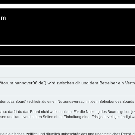
um
://forum.hannover96.de“) wird zwischen dir und dem Betreiber ein Ver
en „das Board“) schließt du einen Nutzungsvertrag mit dem Betreiber des Boards a
 so darfst du das Board nicht weiter nutzen. Für die Nutzung des Boards gelten jew
sen und kann von beiden Seiten ohne Einhaltung einer Frist jederzeit gekündigt w
ber ein einfaches, zeitlich und räumlich unbeschränktes und unentgeltliches Recht