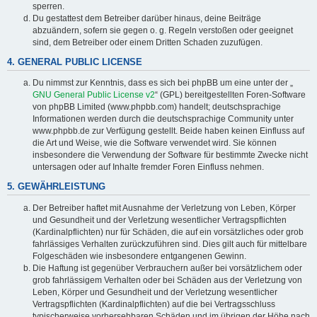
sperren.
Du gestattest dem Betreiber darüber hinaus, deine Beiträge
abzuändern, sofern sie gegen o. g. Regeln verstoßen oder geeignet
sind, dem Betreiber oder einem Dritten Schaden zuzufügen.
4. GENERAL PUBLIC LICENSE
Du nimmst zur Kenntnis, dass es sich bei phpBB um eine unter der „
GNU General Public License v2
“ (GPL) bereitgestellten Foren-Software
von phpBB Limited (www.phpbb.com) handelt; deutschsprachige
Informationen werden durch die deutschsprachige Community unter
www.phpbb.de zur Verfügung gestellt. Beide haben keinen Einfluss auf
die Art und Weise, wie die Software verwendet wird. Sie können
insbesondere die Verwendung der Software für bestimmte Zwecke nicht
untersagen oder auf Inhalte fremder Foren Einfluss nehmen.
5. GEWÄHRLEISTUNG
Der Betreiber haftet mit Ausnahme der Verletzung von Leben, Körper
und Gesundheit und der Verletzung wesentlicher Vertragspflichten
(Kardinalpflichten) nur für Schäden, die auf ein vorsätzliches oder grob
fahrlässiges Verhalten zurückzuführen sind. Dies gilt auch für mittelbare
Folgeschäden wie insbesondere entgangenen Gewinn.
Die Haftung ist gegenüber Verbrauchern außer bei vorsätzlichem oder
grob fahrlässigem Verhalten oder bei Schäden aus der Verletzung von
Leben, Körper und Gesundheit und der Verletzung wesentlicher
Vertragspflichten (Kardinalpflichten) auf die bei Vertragsschluss
typischerweise vorhersehbaren Schäden und im übrigen der Höhe nach