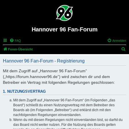
Hannover 96 Fan-Forum
FAQ
Anmelden
S
Foren-Übersicht
u
Hannover 96 Fan-Forum - Registrierung
c
h
Mit dem Zugriff auf „Hannover 96 Fan-Forum“
(„https://forum.hannover96.de“) wird zwischen dir und dem
e
Betreiber ein Vertrag mit folgenden Regelungen geschlossen:
1. NUTZUNGSVERTRAG
Mit dem Zugriff auf „Hannover 96 Fan-Forum“ (im Folgenden „das
Board“) schließt du einen Nutzungsvertrag mit dem Betreiber des
Boards ab (im Folgenden „Betreiber“) und erklärst dich mit den
nachfolgenden Regelungen einverstanden.
Wenn du mit diesen Regelungen nicht einverstanden bist, so darfst du
das Board nicht weiter nutzen. Für die Nutzung des Boards gelten