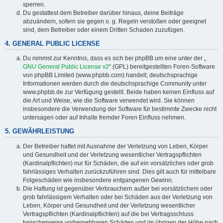
sperren.
Du gestattest dem Betreiber darüber hinaus, deine Beiträge
abzuändern, sofern sie gegen o. g. Regeln verstoßen oder geeignet
sind, dem Betreiber oder einem Dritten Schaden zuzufügen.
4. GENERAL PUBLIC LICENSE
Du nimmst zur Kenntnis, dass es sich bei phpBB um eine unter der „
GNU General Public License v2
“ (GPL) bereitgestellten Foren-Software
von phpBB Limited (www.phpbb.com) handelt; deutschsprachige
Informationen werden durch die deutschsprachige Community unter
www.phpbb.de zur Verfügung gestellt. Beide haben keinen Einfluss auf
die Art und Weise, wie die Software verwendet wird. Sie können
insbesondere die Verwendung der Software für bestimmte Zwecke nicht
untersagen oder auf Inhalte fremder Foren Einfluss nehmen.
5. GEWÄHRLEISTUNG
Der Betreiber haftet mit Ausnahme der Verletzung von Leben, Körper
und Gesundheit und der Verletzung wesentlicher Vertragspflichten
(Kardinalpflichten) nur für Schäden, die auf ein vorsätzliches oder grob
fahrlässiges Verhalten zurückzuführen sind. Dies gilt auch für mittelbare
Folgeschäden wie insbesondere entgangenen Gewinn.
Die Haftung ist gegenüber Verbrauchern außer bei vorsätzlichem oder
grob fahrlässigem Verhalten oder bei Schäden aus der Verletzung von
Leben, Körper und Gesundheit und der Verletzung wesentlicher
Vertragspflichten (Kardinalpflichten) auf die bei Vertragsschluss
typischerweise vorhersehbaren Schäden und im übrigen der Höhe nach