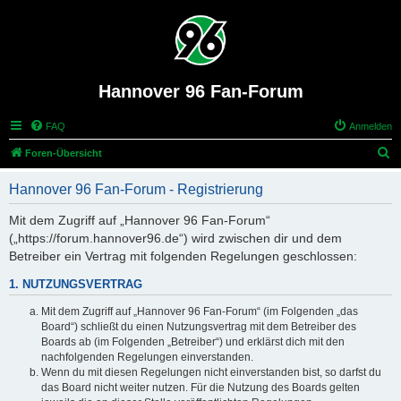
Hannover 96 Fan-Forum
FAQ
Anmelden
S
Foren-Übersicht
u
Hannover 96 Fan-Forum - Registrierung
c
h
Mit dem Zugriff auf „Hannover 96 Fan-Forum“
(„https://forum.hannover96.de“) wird zwischen dir und dem
e
Betreiber ein Vertrag mit folgenden Regelungen geschlossen:
1. NUTZUNGSVERTRAG
Mit dem Zugriff auf „Hannover 96 Fan-Forum“ (im Folgenden „das
Board“) schließt du einen Nutzungsvertrag mit dem Betreiber des
Boards ab (im Folgenden „Betreiber“) und erklärst dich mit den
nachfolgenden Regelungen einverstanden.
Wenn du mit diesen Regelungen nicht einverstanden bist, so darfst du
das Board nicht weiter nutzen. Für die Nutzung des Boards gelten