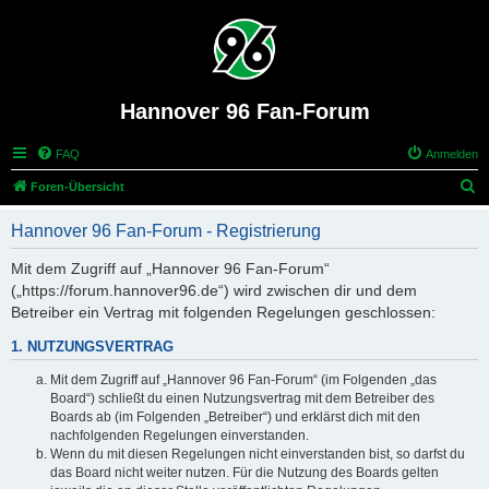
Hannover 96 Fan-Forum
FAQ
Anmelden
S
Foren-Übersicht
u
Hannover 96 Fan-Forum - Registrierung
c
h
Mit dem Zugriff auf „Hannover 96 Fan-Forum“
(„https://forum.hannover96.de“) wird zwischen dir und dem
e
Betreiber ein Vertrag mit folgenden Regelungen geschlossen:
1. NUTZUNGSVERTRAG
Mit dem Zugriff auf „Hannover 96 Fan-Forum“ (im Folgenden „das
Board“) schließt du einen Nutzungsvertrag mit dem Betreiber des
Boards ab (im Folgenden „Betreiber“) und erklärst dich mit den
nachfolgenden Regelungen einverstanden.
Wenn du mit diesen Regelungen nicht einverstanden bist, so darfst du
das Board nicht weiter nutzen. Für die Nutzung des Boards gelten