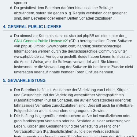
sperren.
Du gestattest dem Betreiber darüber hinaus, deine Beiträge
abzuändern, sofern sie gegen o. g. Regeln verstoßen oder geeignet
sind, dem Betreiber oder einem Dritten Schaden zuzufügen.
4. GENERAL PUBLIC LICENSE
Du nimmst zur Kenntnis, dass es sich bei phpBB um eine unter der „
GNU General Public License v2
“ (GPL) bereitgestellten Foren-Software
von phpBB Limited (www.phpbb.com) handelt; deutschsprachige
Informationen werden durch die deutschsprachige Community unter
www.phpbb.de zur Verfügung gestellt. Beide haben keinen Einfluss auf
die Art und Weise, wie die Software verwendet wird. Sie können
insbesondere die Verwendung der Software für bestimmte Zwecke nicht
untersagen oder auf Inhalte fremder Foren Einfluss nehmen.
5. GEWÄHRLEISTUNG
Der Betreiber haftet mit Ausnahme der Verletzung von Leben, Körper
und Gesundheit und der Verletzung wesentlicher Vertragspflichten
(Kardinalpflichten) nur für Schäden, die auf ein vorsätzliches oder grob
fahrlässiges Verhalten zurückzuführen sind. Dies gilt auch für mittelbare
Folgeschäden wie insbesondere entgangenen Gewinn.
Die Haftung ist gegenüber Verbrauchern außer bei vorsätzlichem oder
grob fahrlässigem Verhalten oder bei Schäden aus der Verletzung von
Leben, Körper und Gesundheit und der Verletzung wesentlicher
Vertragspflichten (Kardinalpflichten) auf die bei Vertragsschluss
typischerweise vorhersehbaren Schäden und im übrigen der Höhe nach