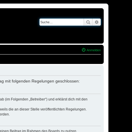
Suche
Erweiterte Suche
Anmelden
trag mit folgenden Regelungen geschlossen:
b (im Folgenden „Betreiber“) und erklärst dich mit den
eils die an dieser Stelle veröffentlichten Regelungen.
erden.
, deinen Beitrag im Rahmen des Boards zu nutzen.