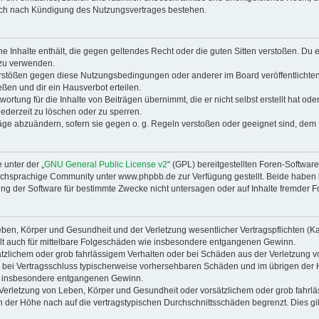
auch nach Kündigung des Nutzungsvertrages bestehen.
ine Inhalte enthält, die gegen geltendes Recht oder die guten Sitten verstoßen. Du 
 zu verwenden.
erstößen gegen diese Nutzungsbedingungen oder anderer im Board veröffentlichte
ßen und dir ein Hausverbot erteilen.
ortung für die Inhalte von Beiträgen übernimmt, die er nicht selbst erstellt hat od
jederzeit zu löschen oder zu sperren.
räge abzuändern, sofern sie gegen o. g. Regeln verstoßen oder geeignet sind, dem
 unter der „
GNU General Public License v2
“ (GPL) bereitgestellten Foren-Softwa
chsprachige Community unter www.phpbb.de zur Verfügung gestellt. Beide haben ke
g der Software für bestimmte Zwecke nicht untersagen oder auf Inhalte fremder F
ben, Körper und Gesundheit und der Verletzung wesentlicher Vertragspflichten (Kard
gilt auch für mittelbare Folgeschäden wie insbesondere entgangenen Gewinn.
ätzlichem oder grob fahrlässigem Verhalten oder bei Schäden aus der Verletzung 
 die bei Vertragsschluss typischerweise vorhersehbaren Schäden und im übrigen de
wie insbesondere entgangenen Gewinn.
erletzung von Leben, Körper und Gesundheit oder vorsätzlichem oder grob fahrläs
der Höhe nach auf die vertragstypischen Durchschnittsschäden begrenzt. Dies gi