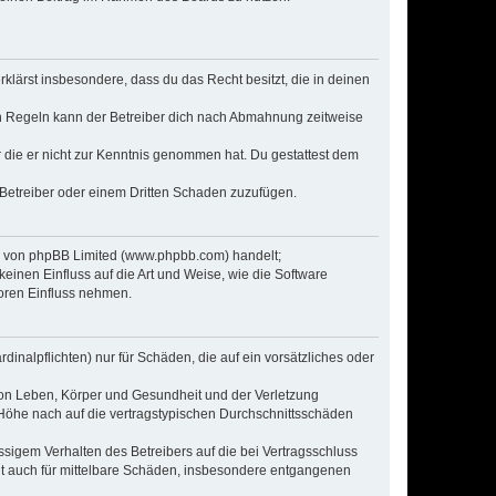
erklärst insbesondere, dass du das Recht besitzt, die in deinen
n Regeln kann der Betreiber dich nach Abmahnung zeitweise
er die er nicht zur Kenntnis genommen hat. Du gestattest dem
 Betreiber oder einem Dritten Schaden zuzufügen.
re von phpBB Limited (www.phpbb.com) handelt;
inen Einfluss auf die Art und Weise, wie die Software
oren Einfluss nehmen.
inalpflichten) nur für Schäden, die auf ein vorsätzliches oder
von Leben, Körper und Gesundheit und der Verletzung
r Höhe nach auf die vertragstypischen Durchschnittsschäden
sigem Verhalten des Betreibers auf die bei Vertragsschluss
lt auch für mittelbare Schäden, insbesondere entgangenen