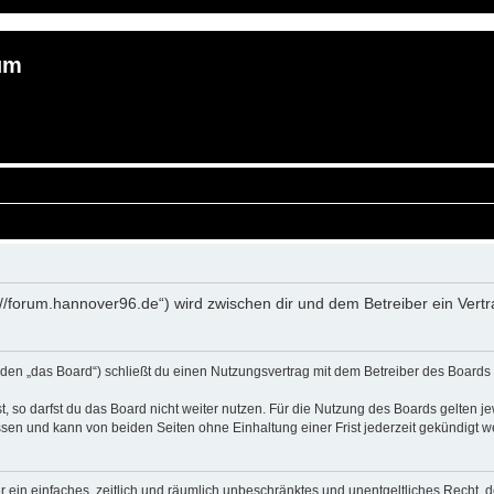
um
://forum.hannover96.de“) wird zwischen dir und dem Betreiber ein Ver
en „das Board“) schließt du einen Nutzungsvertrag mit dem Betreiber des Boards a
 so darfst du das Board nicht weiter nutzen. Für die Nutzung des Boards gelten jew
sen und kann von beiden Seiten ohne Einhaltung einer Frist jederzeit gekündigt w
ber ein einfaches, zeitlich und räumlich unbeschränktes und unentgeltliches Recht