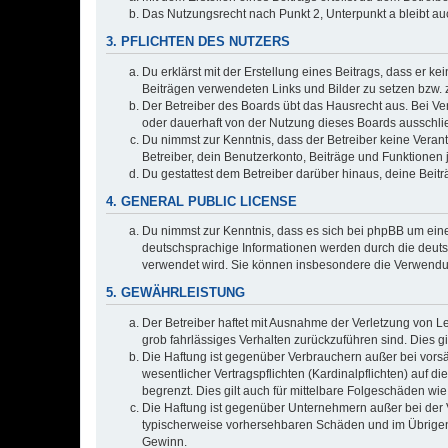
Das Nutzungsrecht nach Punkt 2, Unterpunkt a bleibt 
3. PFLICHTEN DES NUTZERS
Du erklärst mit der Erstellung eines Beitrags, dass er ke
Beiträgen verwendeten Links und Bilder zu setzen bzw.
Der Betreiber des Boards übt das Hausrecht aus. Bei V
oder dauerhaft von der Nutzung dieses Boards ausschlie
Du nimmst zur Kenntnis, dass der Betreiber keine Verantw
Betreiber, dein Benutzerkonto, Beiträge und Funktionen 
Du gestattest dem Betreiber darüber hinaus, deine Beit
4. GENERAL PUBLIC LICENSE
Du nimmst zur Kenntnis, dass es sich bei phpBB um eine
deutschsprachige Informationen werden durch die deuts
verwendet wird. Sie können insbesondere die Verwendun
5. GEWÄHRLEISTUNG
Der Betreiber haftet mit Ausnahme der Verletzung von Le
grob fahrlässiges Verhalten zurückzuführen sind. Dies 
Die Haftung ist gegenüber Verbrauchern außer bei vors
wesentlicher Vertragspflichten (Kardinalpflichten) auf
begrenzt. Dies gilt auch für mittelbare Folgeschäden 
Die Haftung ist gegenüber Unternehmern außer bei der V
typischerweise vorhersehbaren Schäden und im Übrigen 
Gewinn.