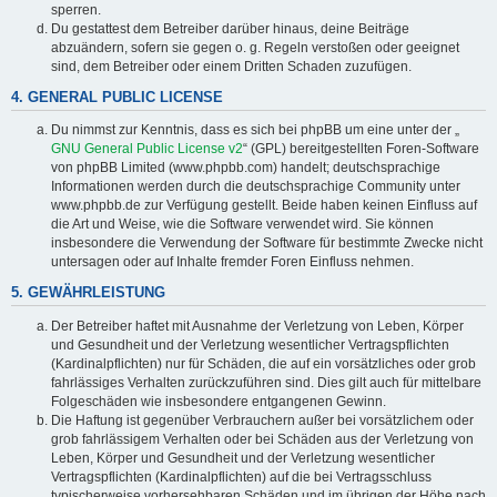
sperren.
Du gestattest dem Betreiber darüber hinaus, deine Beiträge
abzuändern, sofern sie gegen o. g. Regeln verstoßen oder geeignet
sind, dem Betreiber oder einem Dritten Schaden zuzufügen.
4. GENERAL PUBLIC LICENSE
Du nimmst zur Kenntnis, dass es sich bei phpBB um eine unter der „
GNU General Public License v2
“ (GPL) bereitgestellten Foren-Software
von phpBB Limited (www.phpbb.com) handelt; deutschsprachige
Informationen werden durch die deutschsprachige Community unter
www.phpbb.de zur Verfügung gestellt. Beide haben keinen Einfluss auf
die Art und Weise, wie die Software verwendet wird. Sie können
insbesondere die Verwendung der Software für bestimmte Zwecke nicht
untersagen oder auf Inhalte fremder Foren Einfluss nehmen.
5. GEWÄHRLEISTUNG
Der Betreiber haftet mit Ausnahme der Verletzung von Leben, Körper
und Gesundheit und der Verletzung wesentlicher Vertragspflichten
(Kardinalpflichten) nur für Schäden, die auf ein vorsätzliches oder grob
fahrlässiges Verhalten zurückzuführen sind. Dies gilt auch für mittelbare
Folgeschäden wie insbesondere entgangenen Gewinn.
Die Haftung ist gegenüber Verbrauchern außer bei vorsätzlichem oder
grob fahrlässigem Verhalten oder bei Schäden aus der Verletzung von
Leben, Körper und Gesundheit und der Verletzung wesentlicher
Vertragspflichten (Kardinalpflichten) auf die bei Vertragsschluss
typischerweise vorhersehbaren Schäden und im übrigen der Höhe nach