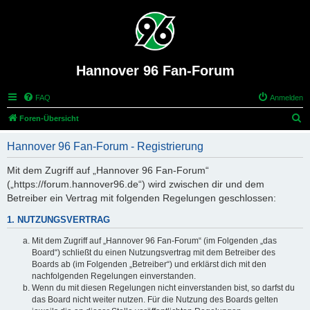
Hannover 96 Fan-Forum
FAQ
Anmelden
S
Foren-Übersicht
u
Hannover 96 Fan-Forum - Registrierung
c
h
Mit dem Zugriff auf „Hannover 96 Fan-Forum“
(„https://forum.hannover96.de“) wird zwischen dir und dem
e
Betreiber ein Vertrag mit folgenden Regelungen geschlossen:
1. NUTZUNGSVERTRAG
Mit dem Zugriff auf „Hannover 96 Fan-Forum“ (im Folgenden „das
Board“) schließt du einen Nutzungsvertrag mit dem Betreiber des
Boards ab (im Folgenden „Betreiber“) und erklärst dich mit den
nachfolgenden Regelungen einverstanden.
Wenn du mit diesen Regelungen nicht einverstanden bist, so darfst du
das Board nicht weiter nutzen. Für die Nutzung des Boards gelten