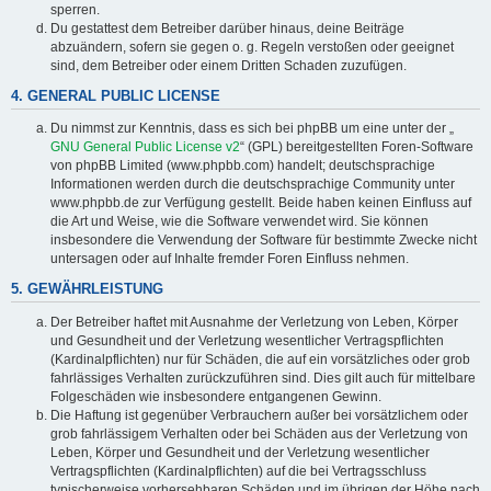
sperren.
Du gestattest dem Betreiber darüber hinaus, deine Beiträge
abzuändern, sofern sie gegen o. g. Regeln verstoßen oder geeignet
sind, dem Betreiber oder einem Dritten Schaden zuzufügen.
4. GENERAL PUBLIC LICENSE
Du nimmst zur Kenntnis, dass es sich bei phpBB um eine unter der „
GNU General Public License v2
“ (GPL) bereitgestellten Foren-Software
von phpBB Limited (www.phpbb.com) handelt; deutschsprachige
Informationen werden durch die deutschsprachige Community unter
www.phpbb.de zur Verfügung gestellt. Beide haben keinen Einfluss auf
die Art und Weise, wie die Software verwendet wird. Sie können
insbesondere die Verwendung der Software für bestimmte Zwecke nicht
untersagen oder auf Inhalte fremder Foren Einfluss nehmen.
5. GEWÄHRLEISTUNG
Der Betreiber haftet mit Ausnahme der Verletzung von Leben, Körper
und Gesundheit und der Verletzung wesentlicher Vertragspflichten
(Kardinalpflichten) nur für Schäden, die auf ein vorsätzliches oder grob
fahrlässiges Verhalten zurückzuführen sind. Dies gilt auch für mittelbare
Folgeschäden wie insbesondere entgangenen Gewinn.
Die Haftung ist gegenüber Verbrauchern außer bei vorsätzlichem oder
grob fahrlässigem Verhalten oder bei Schäden aus der Verletzung von
Leben, Körper und Gesundheit und der Verletzung wesentlicher
Vertragspflichten (Kardinalpflichten) auf die bei Vertragsschluss
typischerweise vorhersehbaren Schäden und im übrigen der Höhe nach