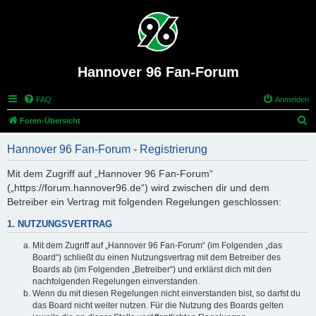
Hannover 96 Fan-Forum
FAQ
Anmelden
S
Foren-Übersicht
u
Hannover 96 Fan-Forum - Registrierung
c
h
Mit dem Zugriff auf „Hannover 96 Fan-Forum“
(„https://forum.hannover96.de“) wird zwischen dir und dem
e
Betreiber ein Vertrag mit folgenden Regelungen geschlossen:
1. NUTZUNGSVERTRAG
Mit dem Zugriff auf „Hannover 96 Fan-Forum“ (im Folgenden „das
Board“) schließt du einen Nutzungsvertrag mit dem Betreiber des
Boards ab (im Folgenden „Betreiber“) und erklärst dich mit den
nachfolgenden Regelungen einverstanden.
Wenn du mit diesen Regelungen nicht einverstanden bist, so darfst du
das Board nicht weiter nutzen. Für die Nutzung des Boards gelten