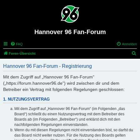
Hannover 96 Fan-Forum
FAQ
Anmelden
S
Foren-Übersicht
u
Hannover 96 Fan-Forum - Registrierung
c
h
Mit dem Zugriff auf „Hannover 96 Fan-Forum“
(„https://forum.hannover96.de“) wird zwischen dir und dem
e
Betreiber ein Vertrag mit folgenden Regelungen geschlossen:
1. NUTZUNGSVERTRAG
Mit dem Zugriff auf „Hannover 96 Fan-Forum“ (im Folgenden „das
Board“) schließt du einen Nutzungsvertrag mit dem Betreiber des
Boards ab (im Folgenden „Betreiber“) und erklärst dich mit den
nachfolgenden Regelungen einverstanden.
Wenn du mit diesen Regelungen nicht einverstanden bist, so darfst du
das Board nicht weiter nutzen. Für die Nutzung des Boards gelten