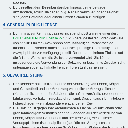
sperren.
Du gestattest dem Betreiber darüber hinaus, deine Beiträge
abzuändern, sofern sie gegen o. g. Regeln verstoßen oder geeignet
sind, dem Betreiber oder einem Dritten Schaden zuzufügen.
4. GENERAL PUBLIC LICENSE
Du nimmst zur Kenntnis, dass es sich bei phpBB um eine unter der „
GNU General Public License v2
“ (GPL) bereitgestellten Foren-Software
von phpBB Limited (www.phpbb.com) handelt; deutschsprachige
Informationen werden durch die deutschsprachige Community unter
www.phpbb.de zur Verfügung gestellt. Beide haben keinen Einfluss auf
die Art und Weise, wie die Software verwendet wird. Sie können
insbesondere die Verwendung der Software für bestimmte Zwecke nicht
untersagen oder auf Inhalte fremder Foren Einfluss nehmen.
5. GEWÄHRLEISTUNG
Der Betreiber haftet mit Ausnahme der Verletzung von Leben, Körper
und Gesundheit und der Verletzung wesentlicher Vertragspflichten
(Kardinalpflichten) nur für Schäden, die auf ein vorsätzliches oder grob
fahrlässiges Verhalten zurückzuführen sind. Dies gilt auch für mittelbare
Folgeschäden wie insbesondere entgangenen Gewinn.
Die Haftung ist gegenüber Verbrauchern außer bei vorsätzlichem oder
grob fahrlässigem Verhalten oder bei Schäden aus der Verletzung von
Leben, Körper und Gesundheit und der Verletzung wesentlicher
Vertragspflichten (Kardinalpflichten) auf die bei Vertragsschluss
typischerweise vorhersehbaren Schäden und im übrigen der Höhe nach