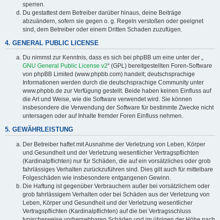
sperren.
Du gestattest dem Betreiber darüber hinaus, deine Beiträge
abzuändern, sofern sie gegen o. g. Regeln verstoßen oder geeignet
sind, dem Betreiber oder einem Dritten Schaden zuzufügen.
4. GENERAL PUBLIC LICENSE
Du nimmst zur Kenntnis, dass es sich bei phpBB um eine unter der „
GNU General Public License v2
“ (GPL) bereitgestellten Foren-Software
von phpBB Limited (www.phpbb.com) handelt; deutschsprachige
Informationen werden durch die deutschsprachige Community unter
www.phpbb.de zur Verfügung gestellt. Beide haben keinen Einfluss auf
die Art und Weise, wie die Software verwendet wird. Sie können
insbesondere die Verwendung der Software für bestimmte Zwecke nicht
untersagen oder auf Inhalte fremder Foren Einfluss nehmen.
5. GEWÄHRLEISTUNG
Der Betreiber haftet mit Ausnahme der Verletzung von Leben, Körper
und Gesundheit und der Verletzung wesentlicher Vertragspflichten
(Kardinalpflichten) nur für Schäden, die auf ein vorsätzliches oder grob
fahrlässiges Verhalten zurückzuführen sind. Dies gilt auch für mittelbare
Folgeschäden wie insbesondere entgangenen Gewinn.
Die Haftung ist gegenüber Verbrauchern außer bei vorsätzlichem oder
grob fahrlässigem Verhalten oder bei Schäden aus der Verletzung von
Leben, Körper und Gesundheit und der Verletzung wesentlicher
Vertragspflichten (Kardinalpflichten) auf die bei Vertragsschluss
typischerweise vorhersehbaren Schäden und im übrigen der Höhe nach