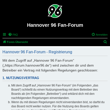
Hannover 96 Fan-Forum
FAQ
Anmelden
S
Foren-Übersicht
u
Hannover 96 Fan-Forum - Registrierung
c
h
Mit dem Zugriff auf „Hannover 96 Fan-Forum“
(„https://forum.hannover96.de“) wird zwischen dir und dem
e
Betreiber ein Vertrag mit folgenden Regelungen geschlossen:
1. NUTZUNGSVERTRAG
Mit dem Zugriff auf „Hannover 96 Fan-Forum“ (im Folgenden „das
Board“) schließt du einen Nutzungsvertrag mit dem Betreiber des
Boards ab (im Folgenden „Betreiber“) und erklärst dich mit den
nachfolgenden Regelungen einverstanden.
Wenn du mit diesen Regelungen nicht einverstanden bist, so darfst du
das Board nicht weiter nutzen. Für die Nutzung des Boards gelten