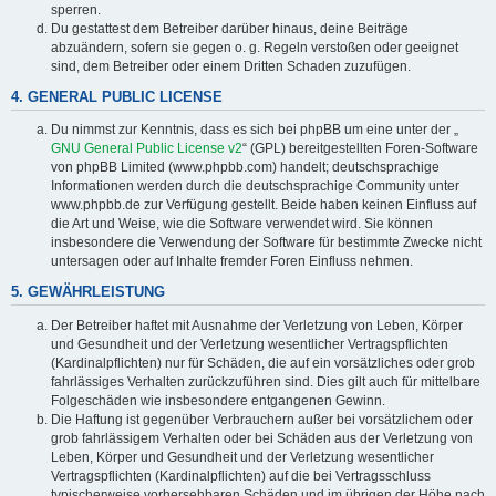
sperren.
Du gestattest dem Betreiber darüber hinaus, deine Beiträge
abzuändern, sofern sie gegen o. g. Regeln verstoßen oder geeignet
sind, dem Betreiber oder einem Dritten Schaden zuzufügen.
4. GENERAL PUBLIC LICENSE
Du nimmst zur Kenntnis, dass es sich bei phpBB um eine unter der „
GNU General Public License v2
“ (GPL) bereitgestellten Foren-Software
von phpBB Limited (www.phpbb.com) handelt; deutschsprachige
Informationen werden durch die deutschsprachige Community unter
www.phpbb.de zur Verfügung gestellt. Beide haben keinen Einfluss auf
die Art und Weise, wie die Software verwendet wird. Sie können
insbesondere die Verwendung der Software für bestimmte Zwecke nicht
untersagen oder auf Inhalte fremder Foren Einfluss nehmen.
5. GEWÄHRLEISTUNG
Der Betreiber haftet mit Ausnahme der Verletzung von Leben, Körper
und Gesundheit und der Verletzung wesentlicher Vertragspflichten
(Kardinalpflichten) nur für Schäden, die auf ein vorsätzliches oder grob
fahrlässiges Verhalten zurückzuführen sind. Dies gilt auch für mittelbare
Folgeschäden wie insbesondere entgangenen Gewinn.
Die Haftung ist gegenüber Verbrauchern außer bei vorsätzlichem oder
grob fahrlässigem Verhalten oder bei Schäden aus der Verletzung von
Leben, Körper und Gesundheit und der Verletzung wesentlicher
Vertragspflichten (Kardinalpflichten) auf die bei Vertragsschluss
typischerweise vorhersehbaren Schäden und im übrigen der Höhe nach