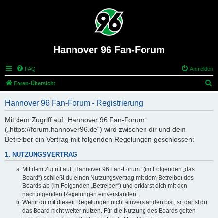
Hannover 96 Fan-Forum
FAQ
Anmelden
S
Foren-Übersicht
u
Hannover 96 Fan-Forum - Registrierung
c
h
Mit dem Zugriff auf „Hannover 96 Fan-Forum“
(„https://forum.hannover96.de“) wird zwischen dir und dem
e
Betreiber ein Vertrag mit folgenden Regelungen geschlossen:
1. NUTZUNGSVERTRAG
Mit dem Zugriff auf „Hannover 96 Fan-Forum“ (im Folgenden „das
Board“) schließt du einen Nutzungsvertrag mit dem Betreiber des
Boards ab (im Folgenden „Betreiber“) und erklärst dich mit den
nachfolgenden Regelungen einverstanden.
Wenn du mit diesen Regelungen nicht einverstanden bist, so darfst du
das Board nicht weiter nutzen. Für die Nutzung des Boards gelten