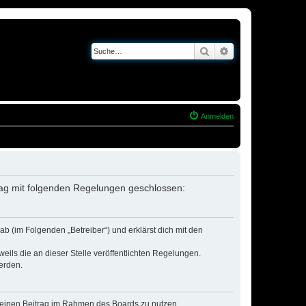
Suche
Erweiterte Suche
Anmelden
trag mit folgenden Regelungen geschlossen:
b (im Folgenden „Betreiber“) und erklärst dich mit den
eils die an dieser Stelle veröffentlichten Regelungen.
erden.
, deinen Beitrag im Rahmen des Boards zu nutzen.