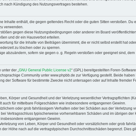
auch nach Kündigung des Nutzungsvertrages bestehen.
ine Inhalte enthält, die gegen geltendes Recht oder die guten Sitten verstoßen. Du 
 zu verwenden.
erstößen gegen diese Nutzungsbedingungen oder anderer im Board veröffentlichte
ßen und dir ein Hausverbot erteilen.
ortung für die Inhalte von Beiträgen übernimmt, die er nicht selbst erstellt hat od
jederzeit zu löschen oder zu sperren.
räge abzuändern, sofern sie gegen o. g. Regeln verstoßen oder geeignet sind, dem
 unter der „
GNU General Public License v2
“ (GPL) bereitgestellten Foren-Softwa
chsprachige Community unter www.phpbb.de zur Verfügung gestellt. Beide haben ke
g der Software für bestimmte Zwecke nicht untersagen oder auf Inhalte fremder F
ben, Körper und Gesundheit und der Verletzung wesentlicher Vertragspflichten (Kard
gilt auch für mittelbare Folgeschäden wie insbesondere entgangenen Gewinn.
ätzlichem oder grob fahrlässigem Verhalten oder bei Schäden aus der Verletzung 
 die bei Vertragsschluss typischerweise vorhersehbaren Schäden und im übrigen de
wie insbesondere entgangenen Gewinn.
erletzung von Leben, Körper und Gesundheit oder vorsätzlichem oder grob fahrläs
der Höhe nach auf die vertragstypischen Durchschnittsschäden begrenzt. Dies gi