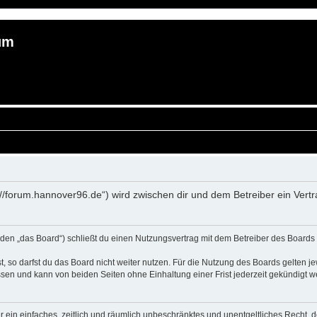
um
://forum.hannover96.de“) wird zwischen dir und dem Betreiber ein Ver
en „das Board“) schließt du einen Nutzungsvertrag mit dem Betreiber des Boards a
 so darfst du das Board nicht weiter nutzen. Für die Nutzung des Boards gelten jew
sen und kann von beiden Seiten ohne Einhaltung einer Frist jederzeit gekündigt w
ber ein einfaches, zeitlich und räumlich unbeschränktes und unentgeltliches Recht