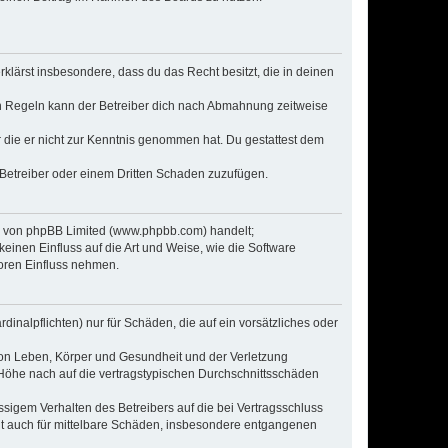
erklärst insbesondere, dass du das Recht besitzt, die in deinen
n Regeln kann der Betreiber dich nach Abmahnung zeitweise
er die er nicht zur Kenntnis genommen hat. Du gestattest dem
 Betreiber oder einem Dritten Schaden zuzufügen.
re von phpBB Limited (www.phpbb.com) handelt;
inen Einfluss auf die Art und Weise, wie die Software
oren Einfluss nehmen.
inalpflichten) nur für Schäden, die auf ein vorsätzliches oder
von Leben, Körper und Gesundheit und der Verletzung
r Höhe nach auf die vertragstypischen Durchschnittsschäden
sigem Verhalten des Betreibers auf die bei Vertragsschluss
lt auch für mittelbare Schäden, insbesondere entgangenen