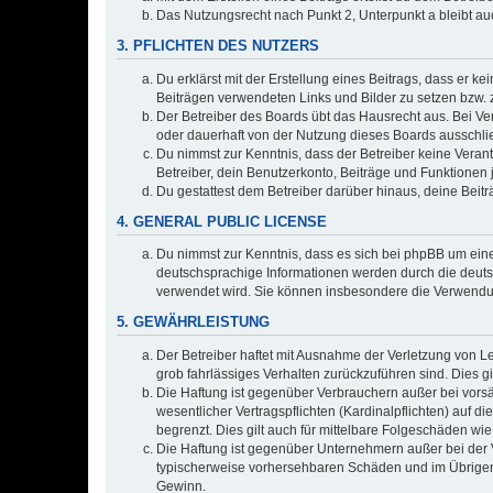
Das Nutzungsrecht nach Punkt 2, Unterpunkt a bleibt 
3. PFLICHTEN DES NUTZERS
Du erklärst mit der Erstellung eines Beitrags, dass er ke
Beiträgen verwendeten Links und Bilder zu setzen bzw.
Der Betreiber des Boards übt das Hausrecht aus. Bei V
oder dauerhaft von der Nutzung dieses Boards ausschlie
Du nimmst zur Kenntnis, dass der Betreiber keine Verantw
Betreiber, dein Benutzerkonto, Beiträge und Funktionen 
Du gestattest dem Betreiber darüber hinaus, deine Beit
4. GENERAL PUBLIC LICENSE
Du nimmst zur Kenntnis, dass es sich bei phpBB um eine
deutschsprachige Informationen werden durch die deuts
verwendet wird. Sie können insbesondere die Verwendun
5. GEWÄHRLEISTUNG
Der Betreiber haftet mit Ausnahme der Verletzung von Le
grob fahrlässiges Verhalten zurückzuführen sind. Dies 
Die Haftung ist gegenüber Verbrauchern außer bei vors
wesentlicher Vertragspflichten (Kardinalpflichten) auf
begrenzt. Dies gilt auch für mittelbare Folgeschäden 
Die Haftung ist gegenüber Unternehmern außer bei der V
typischerweise vorhersehbaren Schäden und im Übrigen 
Gewinn.