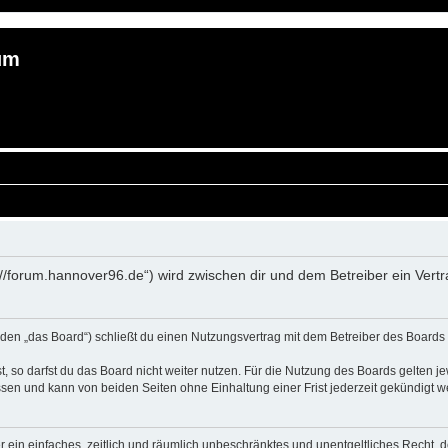
um
://forum.hannover96.de“) wird zwischen dir und dem Betreiber ein Ver
en „das Board“) schließt du einen Nutzungsvertrag mit dem Betreiber des Boards a
 so darfst du das Board nicht weiter nutzen. Für die Nutzung des Boards gelten jew
sen und kann von beiden Seiten ohne Einhaltung einer Frist jederzeit gekündigt w
ber ein einfaches, zeitlich und räumlich unbeschränktes und unentgeltliches Recht