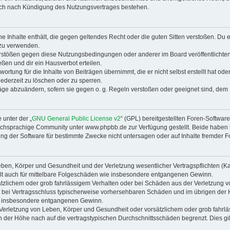
auch nach Kündigung des Nutzungsvertrages bestehen.
ine Inhalte enthält, die gegen geltendes Recht oder die guten Sitten verstoßen. Du 
 zu verwenden.
erstößen gegen diese Nutzungsbedingungen oder anderer im Board veröffentlichte
ßen und dir ein Hausverbot erteilen.
ortung für die Inhalte von Beiträgen übernimmt, die er nicht selbst erstellt hat od
jederzeit zu löschen oder zu sperren.
räge abzuändern, sofern sie gegen o. g. Regeln verstoßen oder geeignet sind, dem
 unter der „
GNU General Public License v2
“ (GPL) bereitgestellten Foren-Softwa
chsprachige Community unter www.phpbb.de zur Verfügung gestellt. Beide haben ke
g der Software für bestimmte Zwecke nicht untersagen oder auf Inhalte fremder F
ben, Körper und Gesundheit und der Verletzung wesentlicher Vertragspflichten (Kard
gilt auch für mittelbare Folgeschäden wie insbesondere entgangenen Gewinn.
ätzlichem oder grob fahrlässigem Verhalten oder bei Schäden aus der Verletzung 
 die bei Vertragsschluss typischerweise vorhersehbaren Schäden und im übrigen de
wie insbesondere entgangenen Gewinn.
erletzung von Leben, Körper und Gesundheit oder vorsätzlichem oder grob fahrläs
der Höhe nach auf die vertragstypischen Durchschnittsschäden begrenzt. Dies gi