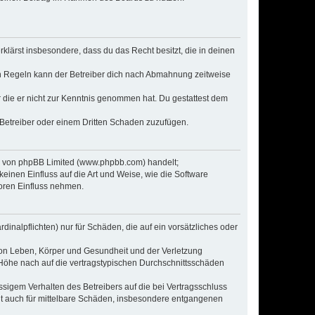
erklärst insbesondere, dass du das Recht besitzt, die in deinen
n Regeln kann der Betreiber dich nach Abmahnung zeitweise
er die er nicht zur Kenntnis genommen hat. Du gestattest dem
 Betreiber oder einem Dritten Schaden zuzufügen.
re von phpBB Limited (www.phpbb.com) handelt;
inen Einfluss auf die Art und Weise, wie die Software
oren Einfluss nehmen.
inalpflichten) nur für Schäden, die auf ein vorsätzliches oder
von Leben, Körper und Gesundheit und der Verletzung
r Höhe nach auf die vertragstypischen Durchschnittsschäden
sigem Verhalten des Betreibers auf die bei Vertragsschluss
lt auch für mittelbare Schäden, insbesondere entgangenen