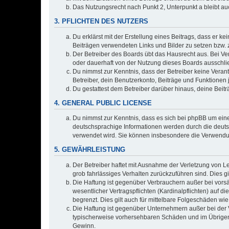
Das Nutzungsrecht nach Punkt 2, Unterpunkt a bleibt 
3. PFLICHTEN DES NUTZERS
Du erklärst mit der Erstellung eines Beitrags, dass er ke
Beiträgen verwendeten Links und Bilder zu setzen bzw.
Der Betreiber des Boards übt das Hausrecht aus. Bei V
oder dauerhaft von der Nutzung dieses Boards ausschlie
Du nimmst zur Kenntnis, dass der Betreiber keine Verantw
Betreiber, dein Benutzerkonto, Beiträge und Funktionen 
Du gestattest dem Betreiber darüber hinaus, deine Beit
4. GENERAL PUBLIC LICENSE
Du nimmst zur Kenntnis, dass es sich bei phpBB um eine
deutschsprachige Informationen werden durch die deuts
verwendet wird. Sie können insbesondere die Verwendun
5. GEWÄHRLEISTUNG
Der Betreiber haftet mit Ausnahme der Verletzung von Le
grob fahrlässiges Verhalten zurückzuführen sind. Dies 
Die Haftung ist gegenüber Verbrauchern außer bei vors
wesentlicher Vertragspflichten (Kardinalpflichten) auf
begrenzt. Dies gilt auch für mittelbare Folgeschäden 
Die Haftung ist gegenüber Unternehmern außer bei der V
typischerweise vorhersehbaren Schäden und im Übrigen 
Gewinn.