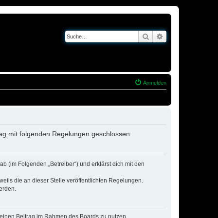
Suche
Erweiterte Suche
Anmelden
trag mit folgenden Regelungen geschlossen:
b (im Folgenden „Betreiber“) und erklärst dich mit den
eils die an dieser Stelle veröffentlichten Regelungen.
erden.
, deinen Beitrag im Rahmen des Boards zu nutzen.