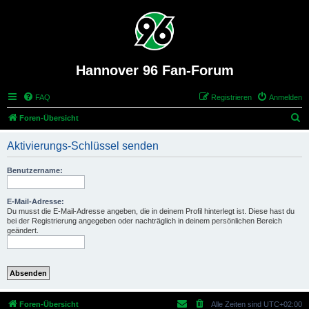
Hannover 96 Fan-Forum
FAQ
Registrieren
Anmelden
S
Foren-Übersicht
u
Aktivierungs-Schlüssel senden
c
h
Benutzername:
e
E-Mail-Adresse:
Du musst die E-Mail-Adresse angeben, die in deinem Profil hinterlegt ist. Diese hast du
bei der Registrierung angegeben oder nachträglich in deinem persönlichen Bereich
geändert.
Foren-Übersicht
Alle Zeiten sind
UTC+02:00