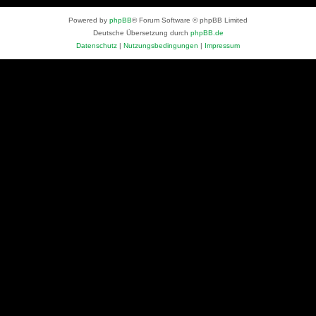
Powered by
phpBB
® Forum Software © phpBB Limited
Deutsche Übersetzung durch
phpBB.de
Datenschutz
|
Nutzungsbedingungen
|
Impressum