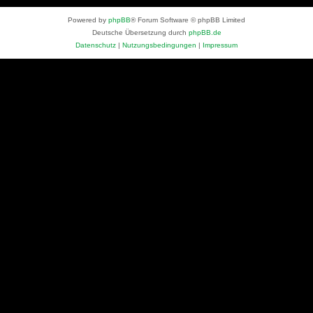
Powered by
phpBB
® Forum Software © phpBB Limited
Deutsche Übersetzung durch
phpBB.de
Datenschutz
|
Nutzungsbedingungen
|
Impressum