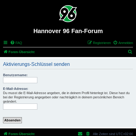
Hannover 96 Fan-Forum
FAQ
Registrieren
Anmelden
S
Foren-Übersicht
u
Aktivierungs-Schlüssel senden
c
h
Benutzername:
e
E-Mail-Adresse:
Du musst die E-Mail-Adresse angeben, die in deinem Profil hinterlegt ist. Diese hast du
bei der Registrierung angegeben oder nachträglich in deinem persönlichen Bereich
geändert.
Foren-Übersicht
Alle Zeiten sind
UTC+02:00