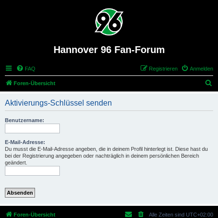
Hannover 96 Fan-Forum
FAQ
Registrieren
Anmelden
S
Foren-Übersicht
u
Aktivierungs-Schlüssel senden
c
h
Benutzername:
e
E-Mail-Adresse:
Du musst die E-Mail-Adresse angeben, die in deinem Profil hinterlegt ist. Diese hast du
bei der Registrierung angegeben oder nachträglich in deinem persönlichen Bereich
geändert.
Foren-Übersicht
Alle Zeiten sind
UTC+02:00