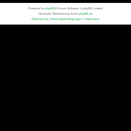
Powered by
phpBB
® Forum Software © phpBB Limited
Deutsche Übersetzung durch
phpBB.de
Datenschutz
|
Nutzungsbedingungen
|
Impressum