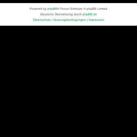
Powered by
phpBB
® Forum Software © phpBB Limited
Deutsche Übersetzung durch
phpBB.de
Datenschutz
|
Nutzungsbedingungen
|
Impressum