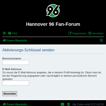
Hannover 96 Fan-Forum
FAQ
Registrieren
Anmelden
S
Foren-Übersicht
u
Aktivierungs-Schlüssel senden
c
h
Benutzername:
e
E-Mail-Adresse:
Du musst die E-Mail-Adresse angeben, die in deinem Profil hinterlegt ist. Diese hast du
bei der Registrierung angegeben oder nachträglich in deinem persönlichen Bereich
geändert.
Foren-Übersicht
Alle Zeiten sind
UTC+02:00