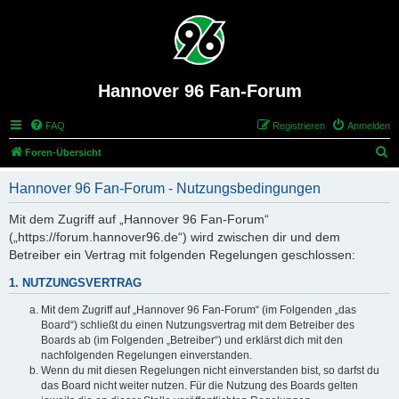
Hannover 96 Fan-Forum
FAQ
Registrieren
Anmelden
S
Foren-Übersicht
u
Hannover 96 Fan-Forum - Nutzungsbedingungen
c
h
Mit dem Zugriff auf „Hannover 96 Fan-Forum“
(„https://forum.hannover96.de“) wird zwischen dir und dem
e
Betreiber ein Vertrag mit folgenden Regelungen geschlossen:
1. NUTZUNGSVERTRAG
Mit dem Zugriff auf „Hannover 96 Fan-Forum“ (im Folgenden „das
Board“) schließt du einen Nutzungsvertrag mit dem Betreiber des
Boards ab (im Folgenden „Betreiber“) und erklärst dich mit den
nachfolgenden Regelungen einverstanden.
Wenn du mit diesen Regelungen nicht einverstanden bist, so darfst du
das Board nicht weiter nutzen. Für die Nutzung des Boards gelten