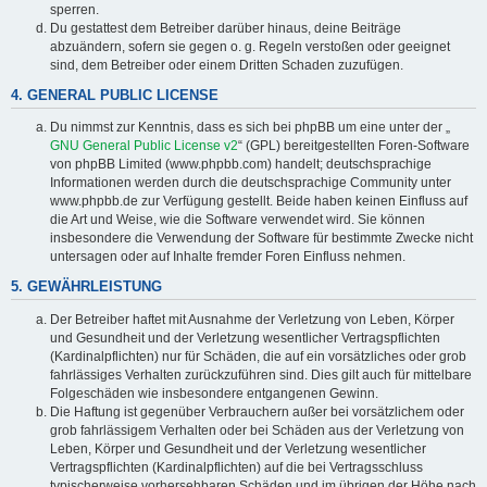
sperren.
Du gestattest dem Betreiber darüber hinaus, deine Beiträge
abzuändern, sofern sie gegen o. g. Regeln verstoßen oder geeignet
sind, dem Betreiber oder einem Dritten Schaden zuzufügen.
4. GENERAL PUBLIC LICENSE
Du nimmst zur Kenntnis, dass es sich bei phpBB um eine unter der „
GNU General Public License v2
“ (GPL) bereitgestellten Foren-Software
von phpBB Limited (www.phpbb.com) handelt; deutschsprachige
Informationen werden durch die deutschsprachige Community unter
www.phpbb.de zur Verfügung gestellt. Beide haben keinen Einfluss auf
die Art und Weise, wie die Software verwendet wird. Sie können
insbesondere die Verwendung der Software für bestimmte Zwecke nicht
untersagen oder auf Inhalte fremder Foren Einfluss nehmen.
5. GEWÄHRLEISTUNG
Der Betreiber haftet mit Ausnahme der Verletzung von Leben, Körper
und Gesundheit und der Verletzung wesentlicher Vertragspflichten
(Kardinalpflichten) nur für Schäden, die auf ein vorsätzliches oder grob
fahrlässiges Verhalten zurückzuführen sind. Dies gilt auch für mittelbare
Folgeschäden wie insbesondere entgangenen Gewinn.
Die Haftung ist gegenüber Verbrauchern außer bei vorsätzlichem oder
grob fahrlässigem Verhalten oder bei Schäden aus der Verletzung von
Leben, Körper und Gesundheit und der Verletzung wesentlicher
Vertragspflichten (Kardinalpflichten) auf die bei Vertragsschluss
typischerweise vorhersehbaren Schäden und im übrigen der Höhe nach