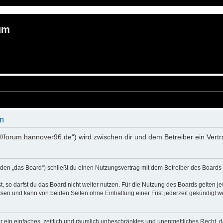
um
n
://forum.hannover96.de“) wird zwischen dir und dem Betreiber ein Ver
en „das Board“) schließt du einen Nutzungsvertrag mit dem Betreiber des Boards a
 so darfst du das Board nicht weiter nutzen. Für die Nutzung des Boards gelten jew
sen und kann von beiden Seiten ohne Einhaltung einer Frist jederzeit gekündigt w
ber ein einfaches, zeitlich und räumlich unbeschränktes und unentgeltliches Recht