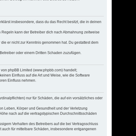
erklärst insbesondere, dass du das Recht besitzt, die in deinen
n Regeln kann der Betreiber dich nach Abmahnung zeitweise
er die er nicht zur Kenntnis genommen hat. Du gestattest dem
 Betreiber oder einem Dritten Schaden zuzufügen.
re von phpBB Limited (www.phpbb.com) handelt;
inen Einfluss auf die Art und Weise, wie die Software
oren Einfluss nehmen.
inalpflichten) nur für Schäden, die auf ein vorsätzliches oder
von Leben, Körper und Gesundheit und der Verletzung
r Höhe nach auf die vertragstypischen Durchschnittsschäden
sigem Verhalten des Betreibers auf die bei Vertragsschluss
lt auch für mittelbare Schäden, insbesondere entgangenen