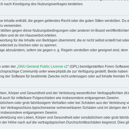
auch nach Kündigung des Nutzungsvertrages bestehen.
ine Inhalte enthält, die gegen geltendes Recht oder die guten Sitten verstoßen. Du 
 zu verwenden.
erstößen gegen diese Nutzungsbedingungen oder anderer im Board veröffentlichte
ßen und dir ein Hausverbot erteilen.
ortung für die Inhalte von Beiträgen übernimmt, die er nicht selbst erstellt hat od
jederzeit zu löschen oder zu sperren.
räge abzuändern, sofern sie gegen o. g. Regeln verstoßen oder geeignet sind, dem
 unter der „
GNU General Public License v2
“ (GPL) bereitgestellten Foren-Softwa
chsprachige Community unter www.phpbb.de zur Verfügung gestellt. Beide haben ke
g der Software für bestimmte Zwecke nicht untersagen oder auf Inhalte fremder F
ben, Körper und Gesundheit und der Verletzung wesentlicher Vertragspflichten (Kard
gilt auch für mittelbare Folgeschäden wie insbesondere entgangenen Gewinn.
ätzlichem oder grob fahrlässigem Verhalten oder bei Schäden aus der Verletzung 
 die bei Vertragsschluss typischerweise vorhersehbaren Schäden und im übrigen de
wie insbesondere entgangenen Gewinn.
erletzung von Leben, Körper und Gesundheit oder vorsätzlichem oder grob fahrläs
der Höhe nach auf die vertragstypischen Durchschnittsschäden begrenzt. Dies gi