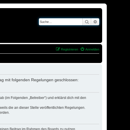
Suche
Erweiterte Suche
Registrieren
Anmelden
trag mit folgenden Regelungen geschlossen:
b (im Folgenden „Betreiber“) und erklärst dich mit den
eils die an dieser Stelle veröffentlichten Regelungen.
erden.
, deinen Beitrag im Rahmen des Boards zu nutzen.