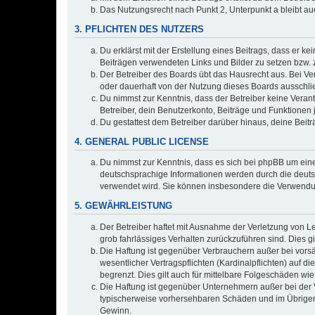
Das Nutzungsrecht nach Punkt 2, Unterpunkt a bleibt 
3. PFLICHTEN DES NUTZERS
Du erklärst mit der Erstellung eines Beitrags, dass er ke
Beiträgen verwendeten Links und Bilder zu setzen bzw.
Der Betreiber des Boards übt das Hausrecht aus. Bei V
oder dauerhaft von der Nutzung dieses Boards ausschlie
Du nimmst zur Kenntnis, dass der Betreiber keine Verantw
Betreiber, dein Benutzerkonto, Beiträge und Funktionen 
Du gestattest dem Betreiber darüber hinaus, deine Beit
4. GENERAL PUBLIC LICENSE
Du nimmst zur Kenntnis, dass es sich bei phpBB um eine
deutschsprachige Informationen werden durch die deuts
verwendet wird. Sie können insbesondere die Verwendun
5. GEWÄHRLEISTUNG
Der Betreiber haftet mit Ausnahme der Verletzung von Le
grob fahrlässiges Verhalten zurückzuführen sind. Dies 
Die Haftung ist gegenüber Verbrauchern außer bei vors
wesentlicher Vertragspflichten (Kardinalpflichten) auf
begrenzt. Dies gilt auch für mittelbare Folgeschäden 
Die Haftung ist gegenüber Unternehmern außer bei der V
typischerweise vorhersehbaren Schäden und im Übrigen 
Gewinn.