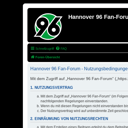
Hannover 96 Fan-For
Schnellzugriff
FAQ
Foren-Übersicht
Hannover 96 Fan-Forum - Nutzungsbedingunge
Mit dem Zugriff auf „Hannover 96 Fan-Forum“ („https
1. NUTZUNGSVERTRAG
Mit dem Zugriff auf „Hannover 96 Fan-Forum“ (im Folgend
nachfolgenden Regelungen einverstanden.
Wenn du mit diesen Regelungen nicht einverstanden bist,
Der Nutzungsvertrag wird auf unbestimmte Zeit geschlos
2. EINRÄUMUNG VON NUTZUNGSRECHTEN
Mit dem Erstellen eines Beitrags erteilst du dem Betrei