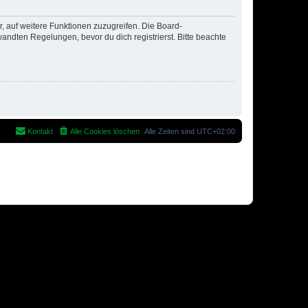
r, auf weitere Funktionen zuzugreifen. Die Board-
ndten Regelungen, bevor du dich registrierst. Bitte beachte
Kontakt
Alle Cookies löschen
Alle Zeiten sind
UTC+02:00