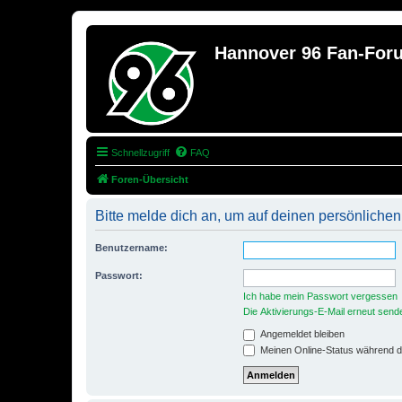
Hannover 96 Fan-For
Schnellzugriff
FAQ
Foren-Übersicht
Bitte melde dich an, um auf deinen persönlichen
Benutzername:
Passwort:
Ich habe mein Passwort vergessen
Die Aktivierungs-E-Mail erneut send
Angemeldet bleiben
Meinen Online-Status während d