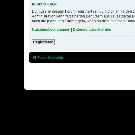
REGISTRIEREN
Du musst in diesem Forum registriert sein, um dich anmelden zu
Administration kann registrierten Benutzern auch zusätzliche
auch die jeweiligen Forenregeln, wenn du dich in diesem Boar
Nutzungsbedingungen
|
Datenschutzerklärung
Registrieren
Foren-Übersicht