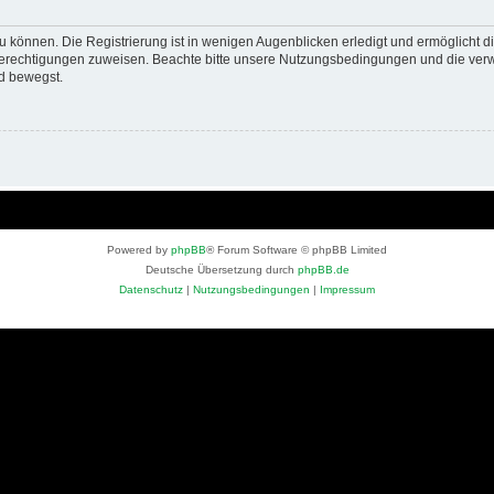
 können. Die Registrierung ist in wenigen Augenblicken erledigt und ermöglicht di
 Berechtigungen zuweisen. Beachte bitte unsere Nutzungsbedingungen und die verwa
d bewegst.
Powered by
phpBB
® Forum Software © phpBB Limited
Deutsche Übersetzung durch
phpBB.de
Datenschutz
|
Nutzungsbedingungen
|
Impressum