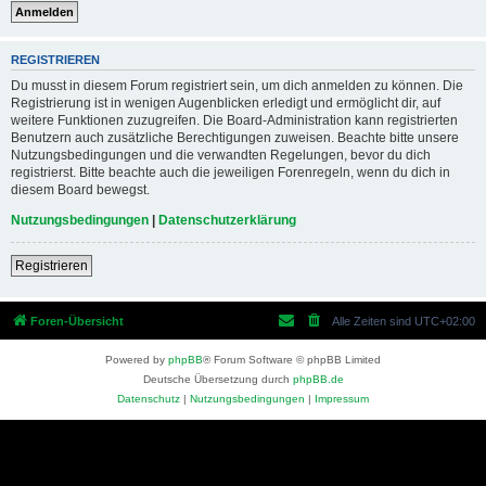
REGISTRIEREN
Du musst in diesem Forum registriert sein, um dich anmelden zu können. Die
Registrierung ist in wenigen Augenblicken erledigt und ermöglicht dir, auf
weitere Funktionen zuzugreifen. Die Board-Administration kann registrierten
Benutzern auch zusätzliche Berechtigungen zuweisen. Beachte bitte unsere
Nutzungsbedingungen und die verwandten Regelungen, bevor du dich
registrierst. Bitte beachte auch die jeweiligen Forenregeln, wenn du dich in
diesem Board bewegst.
Nutzungsbedingungen
|
Datenschutzerklärung
Registrieren
Foren-Übersicht
Alle Zeiten sind
UTC+02:00
Powered by
phpBB
® Forum Software © phpBB Limited
Deutsche Übersetzung durch
phpBB.de
Datenschutz
|
Nutzungsbedingungen
|
Impressum