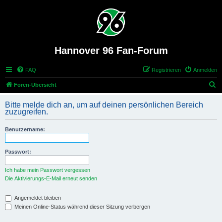
Hannover 96 Fan-Forum
FAQ
Registrieren
Anmelden
S
Foren-Übersicht
u
Bitte melde dich an, um auf deinen persönlichen Bereich
c
zuzugreifen.
h
Benutzername:
e
Passwort:
Ich habe mein Passwort vergessen
Die Aktivierungs-E-Mail erneut senden
Angemeldet bleiben
Meinen Online-Status während dieser Sitzung verbergen