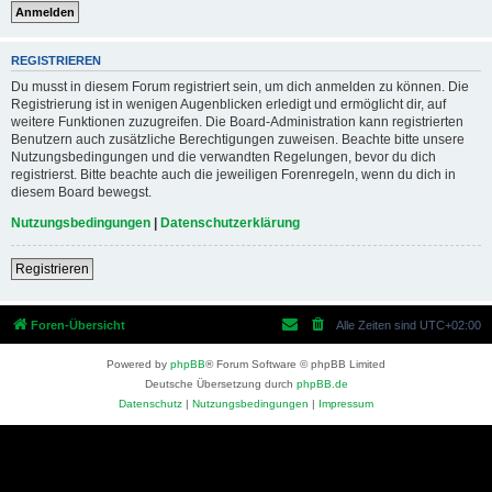
REGISTRIEREN
Du musst in diesem Forum registriert sein, um dich anmelden zu können. Die
Registrierung ist in wenigen Augenblicken erledigt und ermöglicht dir, auf
weitere Funktionen zuzugreifen. Die Board-Administration kann registrierten
Benutzern auch zusätzliche Berechtigungen zuweisen. Beachte bitte unsere
Nutzungsbedingungen und die verwandten Regelungen, bevor du dich
registrierst. Bitte beachte auch die jeweiligen Forenregeln, wenn du dich in
diesem Board bewegst.
Nutzungsbedingungen
|
Datenschutzerklärung
Registrieren
Foren-Übersicht
Alle Zeiten sind
UTC+02:00
Powered by
phpBB
® Forum Software © phpBB Limited
Deutsche Übersetzung durch
phpBB.de
Datenschutz
|
Nutzungsbedingungen
|
Impressum