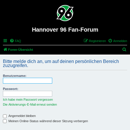
Hannover 96 Fan-Forum
FAQ
Registrieren
Anmelden
S
Foren-Übersicht
u
Bitte melde dich an, um auf deinen persönlichen Bereich
c
zuzugreifen.
h
Benutzername:
e
Passwort:
Ich habe mein Passwort vergessen
Die Aktivierungs-E-Mail erneut senden
Angemeldet bleiben
Meinen Online-Status während dieser Sitzung verbergen