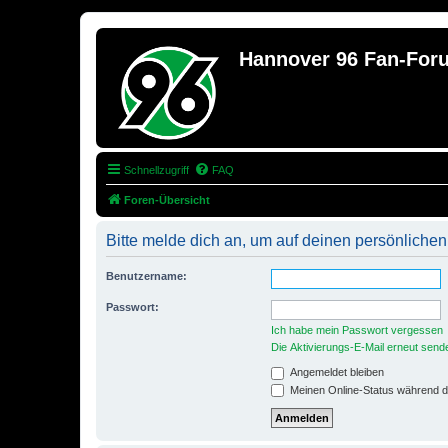
Hannover 96 Fan-For
Schnellzugriff
FAQ
Foren-Übersicht
Bitte melde dich an, um auf deinen persönlichen
Benutzername:
Passwort:
Ich habe mein Passwort vergessen
Die Aktivierungs-E-Mail erneut send
Angemeldet bleiben
Meinen Online-Status während d