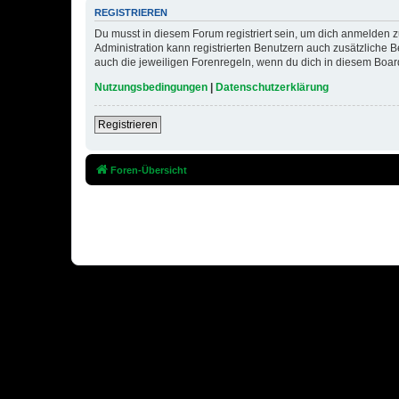
REGISTRIEREN
Du musst in diesem Forum registriert sein, um dich anmelden zu
Administration kann registrierten Benutzern auch zusätzliche
auch die jeweiligen Forenregeln, wenn du dich in diesem Boar
Nutzungsbedingungen
|
Datenschutzerklärung
Registrieren
Foren-Übersicht