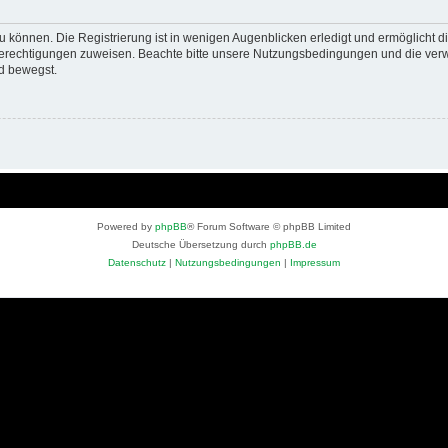
 können. Die Registrierung ist in wenigen Augenblicken erledigt und ermöglicht di
 Berechtigungen zuweisen. Beachte bitte unsere Nutzungsbedingungen und die verwa
d bewegst.
Powered by
phpBB
® Forum Software © phpBB Limited
Deutsche Übersetzung durch
phpBB.de
Datenschutz
|
Nutzungsbedingungen
|
Impressum