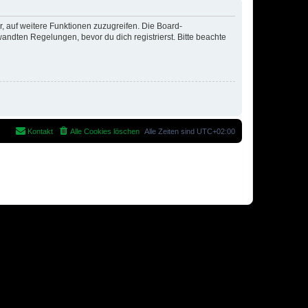
r, auf weitere Funktionen zuzugreifen. Die Board-
ndten Regelungen, bevor du dich registrierst. Bitte beachte
Kontakt
Alle Cookies löschen
Alle Zeiten sind
UTC+02:00